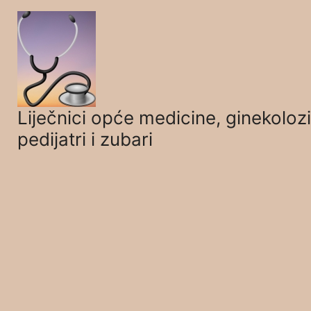
Skip
to
content
Liječnici opće medicine, ginekolozi
pedijatri i zubari