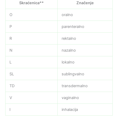
Skraćenica**
Značenje
O
oralno
P
parenteralno
R
rektalno
N
nazalno
L
lokalno
SL
sublingvalno
TD
transdermalno
V
vaginalno
I
inhalacija