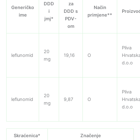
DDD
za
Generičko
Način
i
DDD s
Proizvo
ime
primjene**
jmj*
PDV-
om
Pliva
20
leflunomid
19,16
O
Hrvatsk
mg
d.o.o
Pliva
20
leflunomid
9,87
O
Hrvatsk
mg
d.o.o
Skraćenica*
Značenje