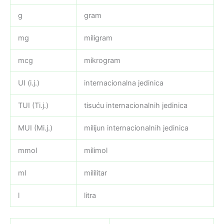
g
gram
mg
miligram
mcg
mikrogram
UI (i.j.)
internacionalna jedinica
TUI (Ti.j.)
tisuću internacionalnih jedinica
MUI (Mi.j.)
milijun internacionalnih jedinica
mmol
milimol
ml
mililitar
l
litra