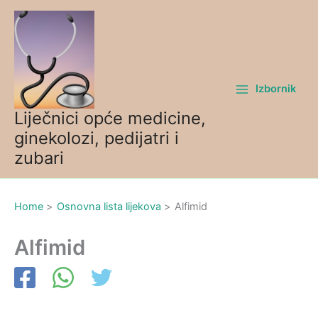
Skip
to
content
Izbornik
Liječnici opće medicine,
ginekolozi, pedijatri i
zubari
Home
Osnovna lista lijekova
Alfimid
Alfimid