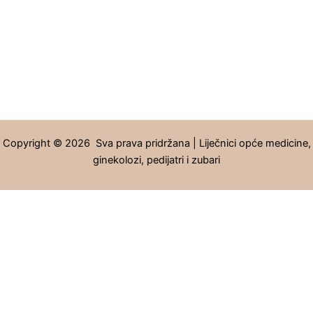
Copyright © 2026 Sva prava pridržana | Liječnici opće medicine,
ginekolozi, pedijatri i zubari