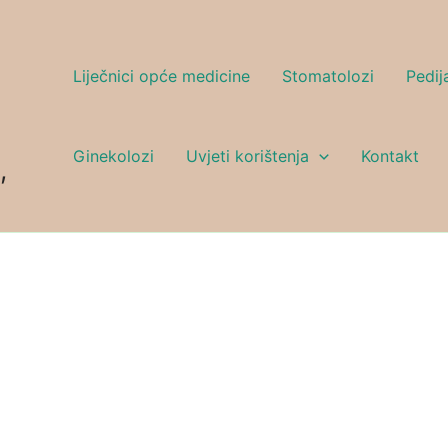
Liječnici opće medicine
Stomatolozi
Pedija
Ginekolozi
Uvjeti korištenja
Kontakt
,