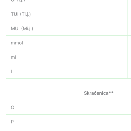
TUI (Ti.j.)
MUI (Mi.j.)
mmol
ml
l
Skraćenica**
O
P