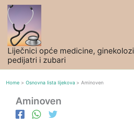
Skip
to
content
Liječnici opće medicine, ginekolozi
pedijatri i zubari
Home
Osnovna lista lijekova
Aminoven
Aminoven