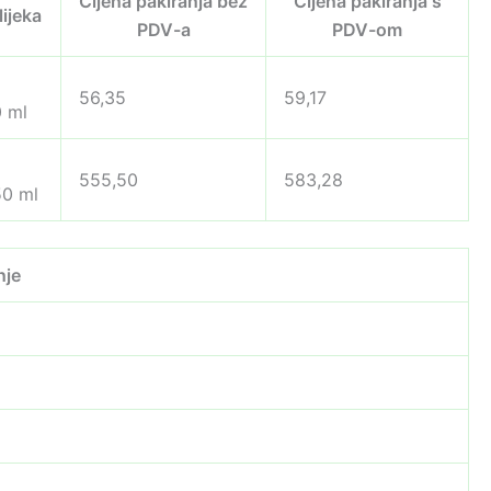
Cijena pakiranja bez
Cijena pakiranja s
lijeka
PDV-a
PDV-om
56,35
59,17
 ml
555,50
583,28
0 ml
nje