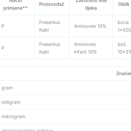
Način
Zaštićeno ime
Proizvođač
Oblik 
primjene**
lijeka
Fresenius
boca
P
Aminoven 10%
Kabi
1×500
Fresenius
Aminoven
boč.
P
Kabi
Infant 10%
10×25
Znače
gram
miligram
mikrogram
internacionalna jedinica