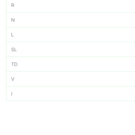
R
N
L
SL
TD
V
I