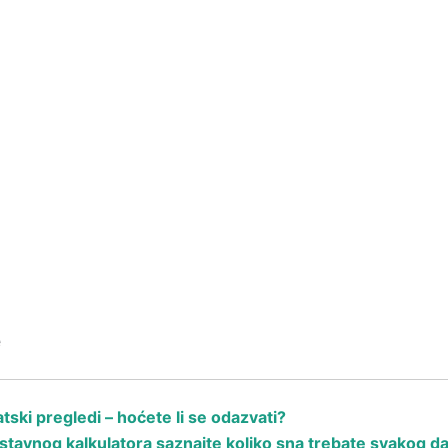
e
ski pregledi – hoćete li se odazvati?
avnog kalkulatora saznajte koliko sna trebate svakog d