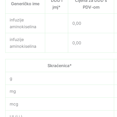
DDD i
Cijena za DDD s
Generičko ime
jmj*
PDV-om
infuzije
0,00
aminokiselina
infuzije
0,00
aminokiselina
Skraćenica*
g
mg
mcg
UI (i.j.)