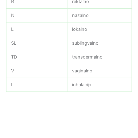
R
rektalno
N
nazalno
L
lokalno
SL
sublingvalno
TD
transdermalno
V
vaginalno
I
inhalacija