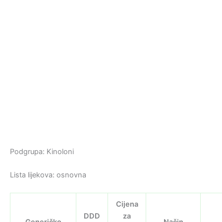
Podgrupa: Kinoloni
Lista lijekova: osnovna
Cijena
DDD
za
Generičko
Način