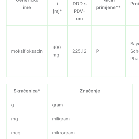
i
DDD s
Pro
ime
primjene**
jmj*
PDV-
om
Bay
400
moksifloksacin
225,12
P
Sch
mg
Pha
Skraćenica*
Značenje
g
gram
mg
miligram
mcg
mikrogram