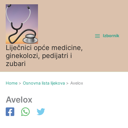
Skip
to
content
Izbornik
Liječnici opće medicine,
ginekolozi, pedijatri i
zubari
Home
Osnovna lista lijekova
Avelox
Avelox