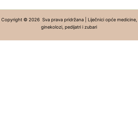
Copyright © 2026 Sva prava pridržana | Liječnici opće medicine,
ginekolozi, pedijatri i zubari