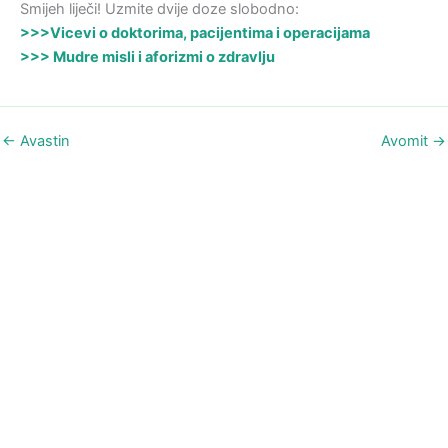
Smijeh liječi! Uzmite dvije doze slobodno:
>>>Vicevi o doktorima, pacijentima i operacijama
>>> Mudre misli i aforizmi o zdravlju
←
Avastin
Avomit
→