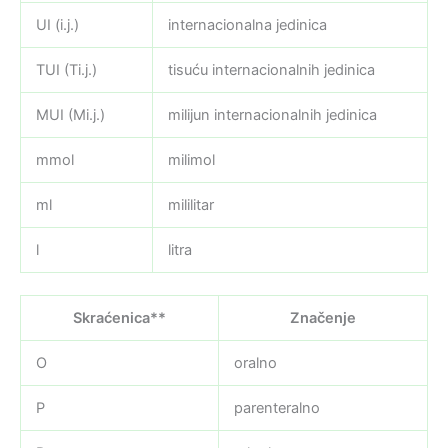
UI (i.j.)
internacionalna jedinica
TUI (Ti.j.)
tisuću internacionalnih jedinica
MUI (Mi.j.)
milijun internacionalnih jedinica
mmol
milimol
ml
mililitar
l
litra
Skraćenica**
Značenje
O
oralno
P
parenteralno