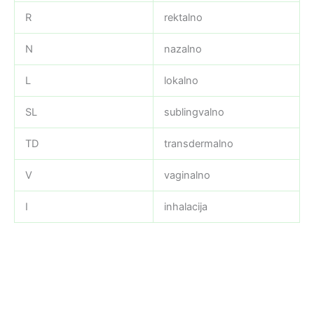
R
rektalno
N
nazalno
L
lokalno
SL
sublingvalno
TD
transdermalno
V
vaginalno
I
inhalacija