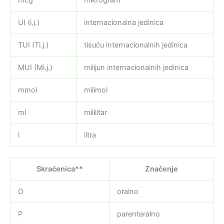
UI (i.j.)
internacionalna jedinica
TUI (Ti.j.)
tisuću internacionalnih jedinica
MUI (Mi.j.)
milijun internacionalnih jedinica
mmol
milimol
ml
mililitar
l
litra
Skraćenica**
Značenje
O
oralno
P
parenteralno