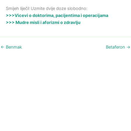
Smijeh liječi! Uzmite dvije doze slobodno:
>>>Vicevi o doktorima, pacijentima i operacijama
>>> Mudre misli i aforizmi o zdravlju
←
Benmak
Betaferon
→