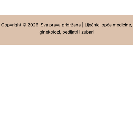
Copyright © 2026 Sva prava pridržana | Liječnici opće medicine,
ginekolozi, pedijatri i zubari