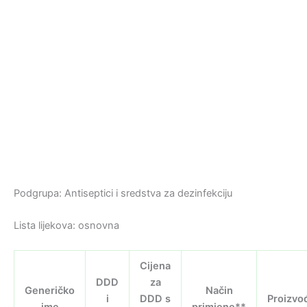
Podgrupa: Antiseptici i sredstva za dezinfekciju
Lista lijekova: osnovna
Cijena
DDD
za
Generičko
Način
i
DDD s
Proizvo
ime
primjene**