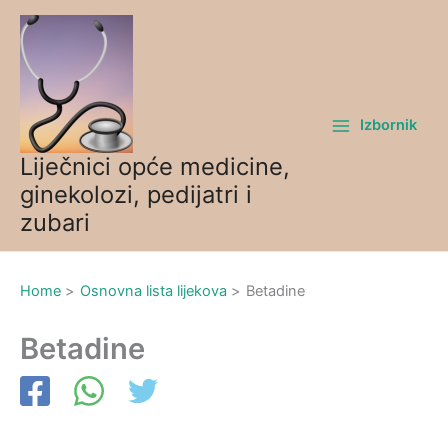
Skip
to
content
Izbornik
Liječnici opće medicine,
ginekolozi, pedijatri i
zubari
Home
Osnovna lista lijekova
Betadine
Betadine