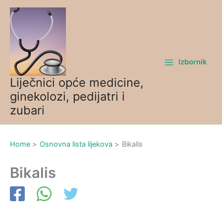
Skip
to
content
Izbornik
Liječnici opće medicine,
ginekolozi, pedijatri i
zubari
Home
Osnovna lista lijekova
Bikalis
Bikalis