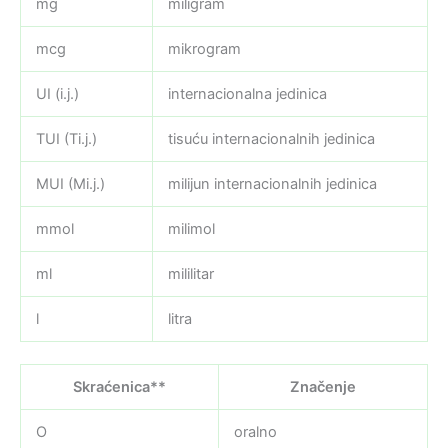
mg
miligram
mcg
mikrogram
UI (i.j.)
internacionalna jedinica
TUI (Ti.j.)
tisuću internacionalnih jedinica
MUI (Mi.j.)
milijun internacionalnih jedinica
mmol
milimol
ml
mililitar
l
litra
Skraćenica**
Značenje
O
oralno