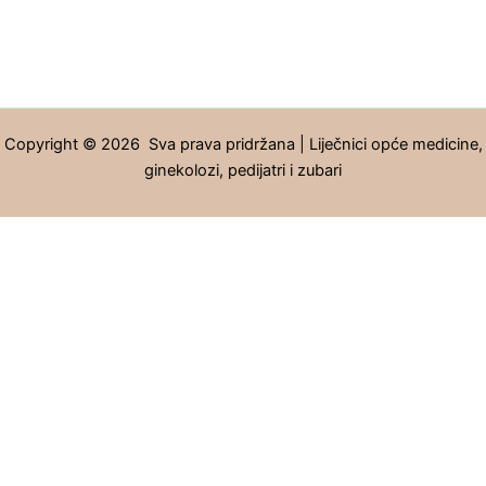
Copyright © 2026 Sva prava pridržana | Liječnici opće medicine,
ginekolozi, pedijatri i zubari