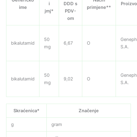
i
DDD s
Proizv
ime
primjene**
jmj*
PDV-
om
50
Geneph
bikalutamid
6,67
O
mg
S.A.
50
Geneph
bikalutamid
9,02
O
mg
S.A.
Skraćenica*
Značenje
g
gram