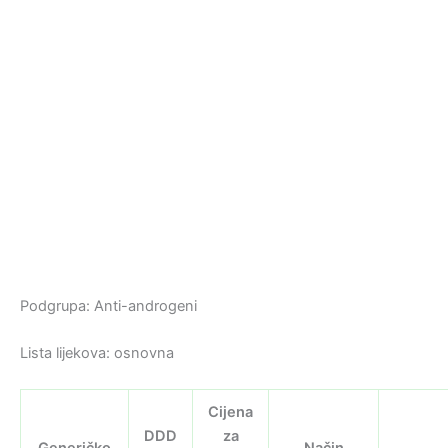
Podgrupa: Anti-androgeni
Lista lijekova: osnovna
Cijena
DDD
za
Generičko
Način