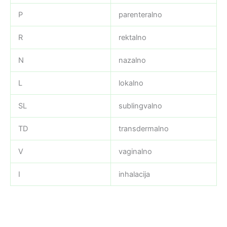
P
parenteralno
R
rektalno
N
nazalno
L
lokalno
SL
sublingvalno
TD
transdermalno
V
vaginalno
I
inhalacija