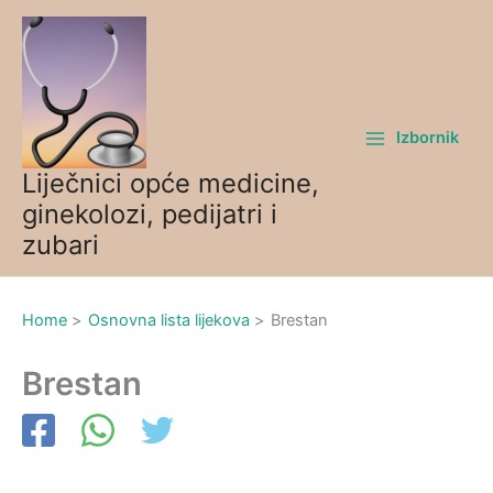
Skip
to
content
Izbornik
Liječnici opće medicine,
ginekolozi, pedijatri i
zubari
Home
Osnovna lista lijekova
Brestan
Brestan