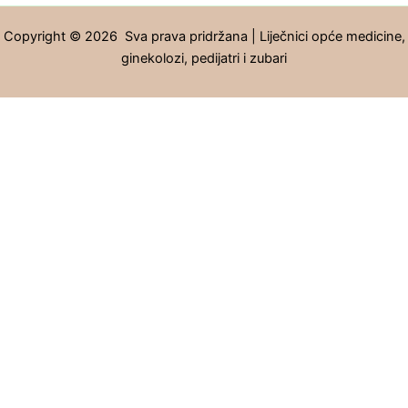
Copyright © 2026 Sva prava pridržana | Liječnici opće medicine,
ginekolozi, pedijatri i zubari