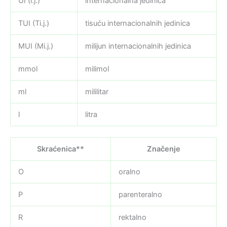
UI (i.j.)
internacionalna jedinica
TUI (Ti.j.)
tisuću internacionalnih jedinica
MUI (Mi.j.)
milijun internacionalnih jedinica
mmol
milimol
ml
mililitar
l
litra
Skraćenica**
Značenje
O
oralno
P
parenteralno
R
rektalno