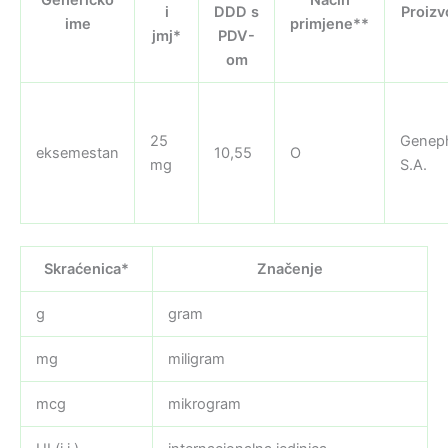
i
DDD s
Proizv
ime
primjene**
jmj*
PDV-
om
25
Genep
eksemestan
10,55
O
mg
S.A.
Skraćenica*
Značenje
g
gram
mg
miligram
mcg
mikrogram