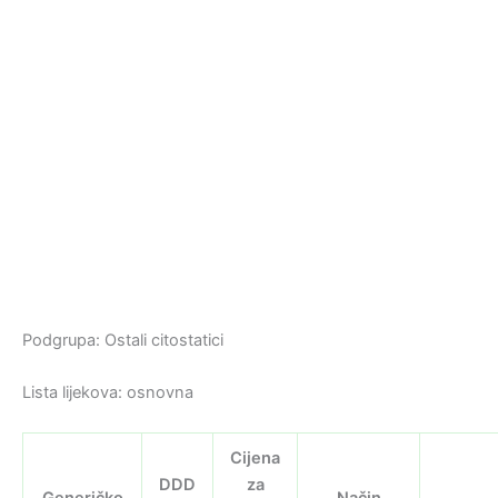
Podgrupa: Ostali citostatici
Lista lijekova: osnovna
Cijena
DDD
za
Generičko
Način