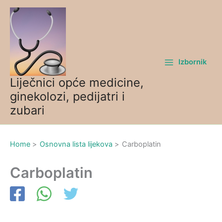
Skip
to
content
Izbornik
Liječnici opće medicine,
ginekolozi, pedijatri i
zubari
Home
Osnovna lista lijekova
Carboplatin
Carboplatin