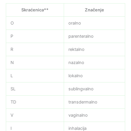
Skraćenica**
Značenje
O
oralno
P
parenteralno
R
rektalno
N
nazalno
L
lokalno
SL
sublingvalno
TD
transdermalno
V
vaginalno
I
inhalacija