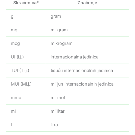
Skraćenica*
Značenje
g
gram
mg
miligram
mcg
mikrogram
UI (i.j.)
internacionalna jedinica
TUI (Ti.j.)
tisuću internacionalnih jedinica
MUI (Mi.j.)
milijun internacionalnih jedinica
mmol
milimol
ml
mililitar
l
litra