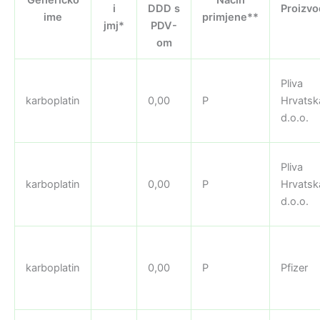
i
DDD s
Proizvo
ime
primjene**
jmj*
PDV-
om
Pliva
karboplatin
0,00
P
Hrvatsk
d.o.o.
Pliva
karboplatin
0,00
P
Hrvatsk
d.o.o.
karboplatin
0,00
P
Pfizer