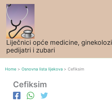
Skip
to
content
Liječnici opće medicine, ginekolozi
pedijatri i zubari
Home
Osnovna lista lijekova
Cefiksim
Cefiksim