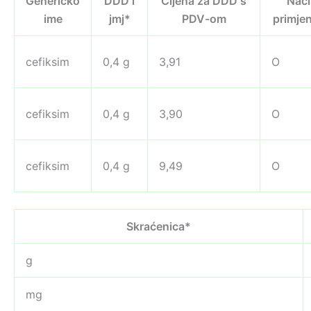
Generičko
DDD i
Cijena za DDD s
Nači
ime
jmj*
PDV-om
primje
cefiksim
0,4 g
3,91
O
cefiksim
0,4 g
3,90
O
cefiksim
0,4 g
9,49
O
Skraćenica*
g
mg