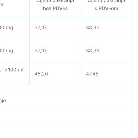
Cijena pakiranja
Cijena pakiranja
ka
bez PDV-a
s PDV-om
400 mg
37,10
38,96
400 mg
37,10
38,96
p. 1×100 ml
45,20
47,46
nje