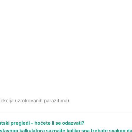
nfekcija uzrokovanih parazitima)
ski pregledi – hoćete li se odazvati?
avnog kalkulatora saznajte koliko sna trebate svakog d