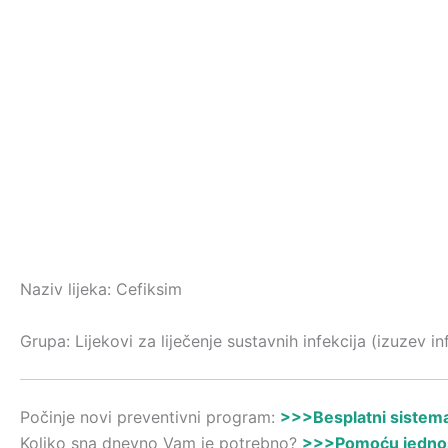
Naziv lijeka: Cefiksim
Grupa: Lijekovi za liječenje sustavnih infekcija (izuzev i
Počinje novi preventivni program:
>>>Besplatni sistemat
Koliko sna dnevno Vam je potrebno?
>>>Pomoću jednost