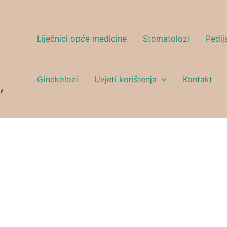
Liječnici opće medicine
Stomatolozi
Pedija
Ginekolozi
Uvjeti korištenja
Kontakt
,