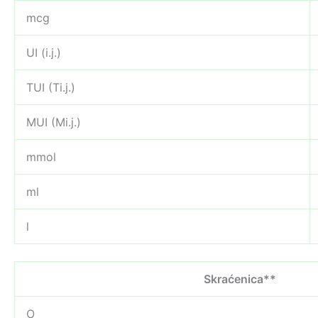
mcg
UI (i.j.)
TUI (Ti.j.)
MUI (Mi.j.)
mmol
ml
l
Skraćenica**
O