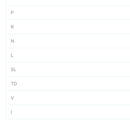
P
R
N
L
SL
TD
V
I