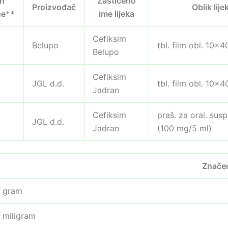
n
Zaštićeno
Proizvođač
Oblik lije
ne**
ime lijeka
Cefiksim
Belupo
tbl. film obl. 10×
Belupo
Cefiksim
JGL d.d.
tbl. film obl. 10×
Jadran
Cefiksim
praš. za oral. sus
JGL d.d.
Jadran
(100 mg/5 ml)
Znače
gram
miligram