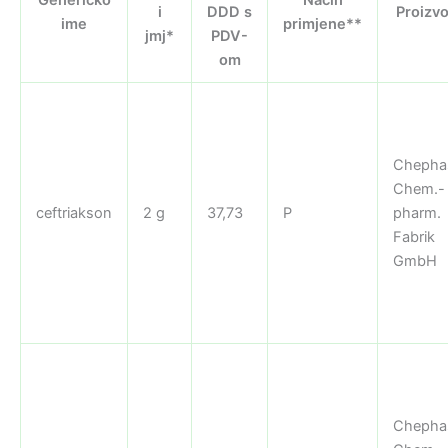
i
DDD s
Proizv
ime
primjene**
jmj*
PDV-
om
Chepha
Chem.-
ceftriakson
2 g
37,73
P
pharm.
Fabrik
GmbH
Chepha