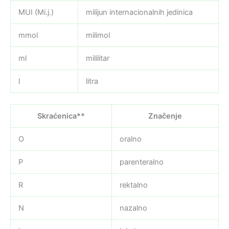
MUI (Mi.j.)
milijun internacionalnih jedinica
mmol
milimol
ml
mililitar
l
litra
Skraćenica**
Značenje
O
oralno
P
parenteralno
R
rektalno
N
nazalno