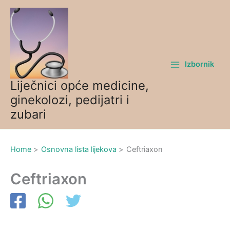
Skip
to
content
Izbornik
Liječnici opće medicine,
ginekolozi, pedijatri i
zubari
Home
Osnovna lista lijekova
Ceftriaxon
Ceftriaxon