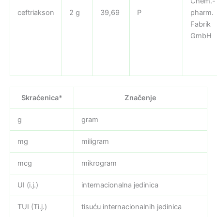
Chem.-
ceftriakson
2 g
39,69
P
pharm.
Fabrik
GmbH
Skraćenica*
Značenje
g
gram
mg
miligram
mcg
mikrogram
UI (i.j.)
internacionalna jedinica
TUI (Ti.j.)
tisuću internacionalnih jedinica