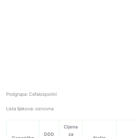
Podgrupa: Cefalosporini
Lista lijekova: osnovna
Cijena
DDD
za
Generičko
Način