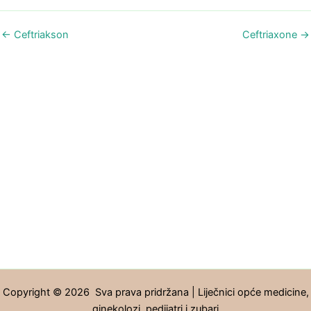
←
Ceftriakson
Ceftriaxone
→
Copyright © 2026 Sva prava pridržana | Liječnici opće medicine,
ginekolozi, pedijatri i zubari