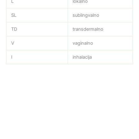
L
lokalno
SL
sublingvalno
TD
transdermalno
V
vaginalno
I
inhalacija