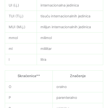
UI (i.j.)
internacionalna jedinica
TUI (Ti.j.)
tisuću internacionalnih jedinica
MUI (Mi.j.)
milijun internacionalnih jedinica
mmol
milimol
ml
mililitar
l
litra
Skraćenica**
Značenje
O
oralno
P
parenteralno