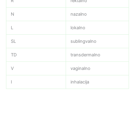
R
rektalno
N
nazalno
L
lokalno
SL
sublingvalno
TD
transdermalno
V
vaginalno
I
inhalacija