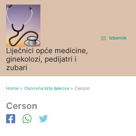
Skip
to
content
Izbornik
Liječnici opće medicine,
ginekolozi, pedijatri i
zubari
Home
Osnovna lista lijekova
Cerson
Cerson