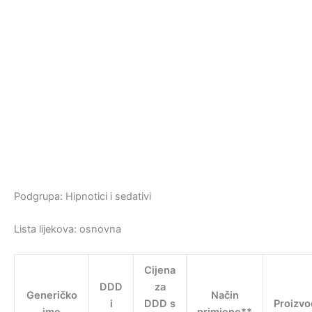
Podgrupa: Hipnotici i sedativi
Lista lijekova: osnovna
Cijena
DDD
za
Generičko
Način
i
DDD s
Proizvo
ime
primjene**