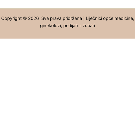
Copyright © 2026 Sva prava pridržana | Liječnici opće medicine,
ginekolozi, pedijatri i zubari