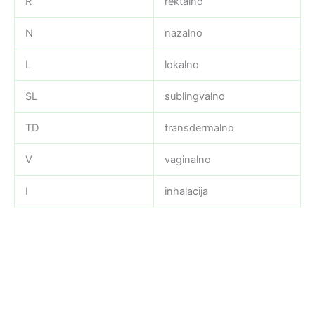
R
rektalno
N
nazalno
L
lokalno
SL
sublingvalno
TD
transdermalno
V
vaginalno
I
inhalacija