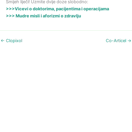
Smijeh liječi! Uzmite dvije doze slobodno:
>>>Vicevi o doktorima, pacijentima i operacijama
>>> Mudre misli i aforizmi o zdravlju
←
Clopixol
Co-Articel
→