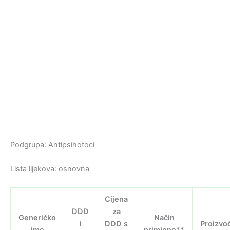
Podgrupa: Antipsihotoci
Lista lijekova: osnovna
Cijena
DDD
za
Generičko
Način
i
DDD s
Proizvo
ime
primjene**