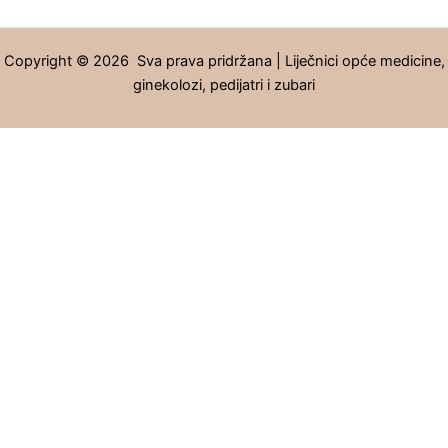
Copyright © 2026 Sva prava pridržana | Liječnici opće medicine,
ginekolozi, pedijatri i zubari