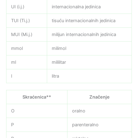
UI (i.j.)
internacionalna jedinica
TUI (Ti.j.)
tisuću internacionalnih jedinica
MUI (Mi.j.)
milijun internacionalnih jedinica
mmol
milimol
ml
mililitar
l
litra
Skraćenica**
Značenje
O
oralno
P
parenteralno