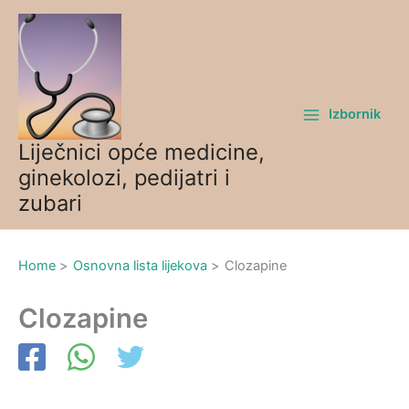
Skip
to
content
Izbornik
Liječnici opće medicine,
ginekolozi, pedijatri i
zubari
Home
Osnovna lista lijekova
Clozapine
Clozapine