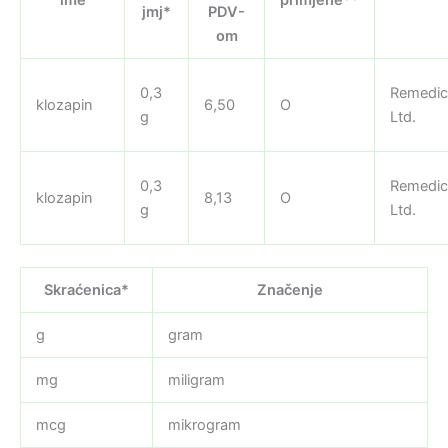
jmj*
PDV-
om
0,3
Remedic
klozapin
6,50
O
g
Ltd.
0,3
Remedic
klozapin
8,13
O
g
Ltd.
Skraćenica*
Značenje
g
gram
mg
miligram
mcg
mikrogram