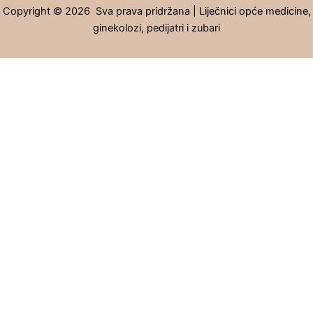
Copyright © 2026 Sva prava pridržana | Liječnici opće medicine,
ginekolozi, pedijatri i zubari