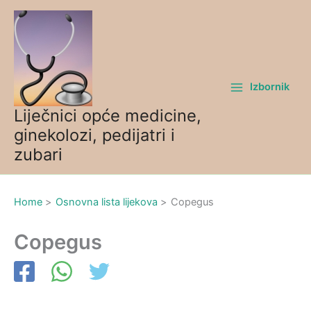
Skip
to
content
Izbornik
Liječnici opće medicine,
ginekolozi, pedijatri i
zubari
Home
Osnovna lista lijekova
Copegus
Copegus