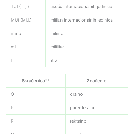
TUI (Ti.j.)
tisuću internacionalnih jedinica
MUI (Mi.j.)
milijun internacionalnih jedinica
mmol
milimol
ml
mililitar
l
litra
Skraćenica**
Značenje
O
oralno
P
parenteralno
R
rektalno