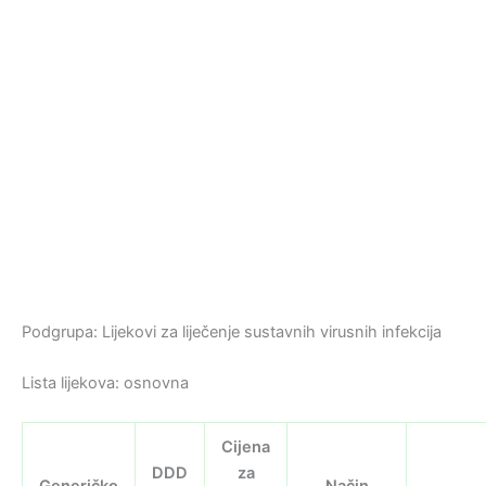
Podgrupa: Lijekovi za liječenje sustavnih virusnih infekcija
Lista lijekova: osnovna
Cijena
DDD
za
Generičko
Način