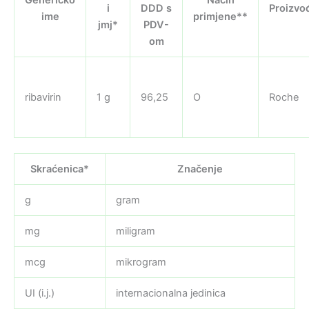
i
DDD s
Proizvo
ime
primjene**
jmj*
PDV-
om
ribavirin
1 g
96,25
O
Roche
Skraćenica*
Značenje
g
gram
mg
miligram
mcg
mikrogram
UI (i.j.)
internacionalna jedinica