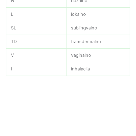
N
nazalno
L
lokalno
SL
sublingvalno
TD
transdermalno
V
vaginalno
I
inhalacija