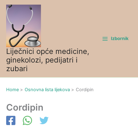
Skip
to
content
Izbornik
Liječnici opće medicine,
ginekolozi, pedijatri i
zubari
Home
Osnovna lista lijekova
Cordipin
Cordipin