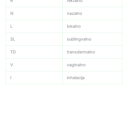
R
rektalno
N
nazalno
L
lokalno
SL
sublingvalno
TD
transdermalno
V
vaginalno
I
inhalacija