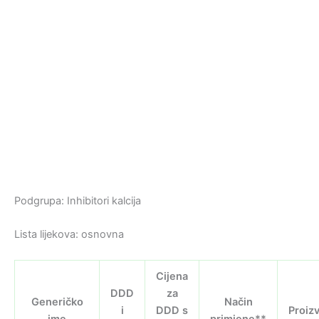
Podgrupa: Inhibitori kalcija
Lista lijekova: osnovna
Cijena
DDD
za
Generičko
Način
i
DDD s
Proiz
ime
primjene**