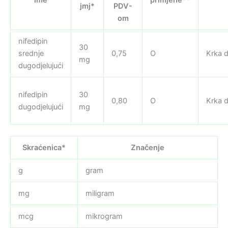
jmj*
PDV-
om
nifedipin
30
srednje
0,75
O
Krka d
mg
dugodjelujući
nifedipin
30
0,80
O
Krka d
dugodjelujući
mg
Skraćenica*
Značenje
g
gram
mg
miligram
mcg
mikrogram