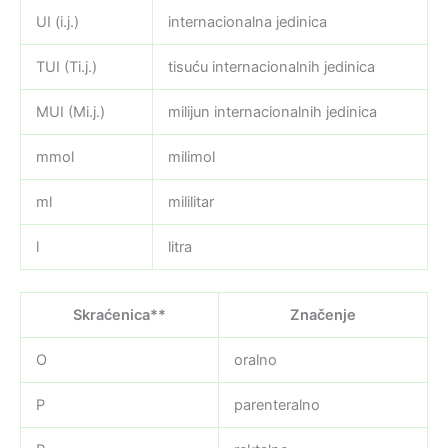
UI (i.j.)
internacionalna jedinica
TUI (Ti.j.)
tisuću internacionalnih jedinica
MUI (Mi.j.)
milijun internacionalnih jedinica
mmol
milimol
ml
mililitar
l
litra
Skraćenica**
Značenje
O
oralno
P
parenteralno