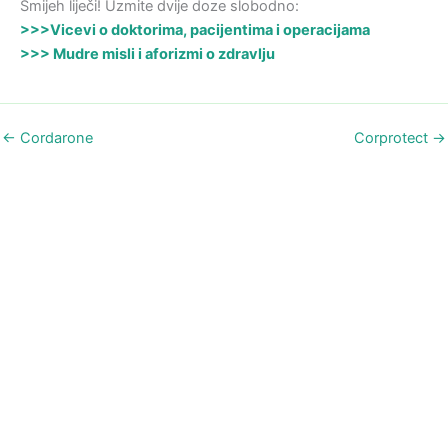
Smijeh liječi! Uzmite dvije doze slobodno:
>>>Vicevi o doktorima, pacijentima i operacijama
>>> Mudre misli i aforizmi o zdravlju
←
Cordarone
Corprotect
→