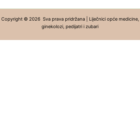
Copyright © 2026 Sva prava pridržana | Liječnici opće medicine,
ginekolozi, pedijatri i zubari