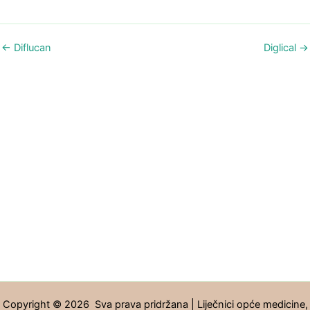
←
Diflucan
Diglical
→
Copyright © 2026 Sva prava pridržana | Liječnici opće medicine,