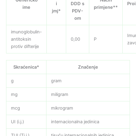
i
DDD s
Pro
ime
primjene**
jmj*
PDV-
om
imunoglobulin-
Imu
antitoksin
0,00
P
zav
protiv difterije
Skraćenica*
Značenje
g
gram
mg
miligram
mcg
mikrogram
UI (i.j.)
internacionalna jedinica
TUI (Ti.j.)
tisuću internacionalnih jedinica