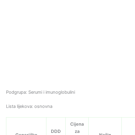
Podgrupa: Serumi i imunoglobulini
Lista lijekova: osnovna
Cijena
DDD
za
Generičko
Način