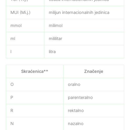
MUI (Mi.j.)
milijun internacionalnih jedinica
mmol
milimol
ml
mililitar
l
litra
Skraćenica**
Značenje
O
oralno
P
parenteralno
R
rektalno
N
nazalno