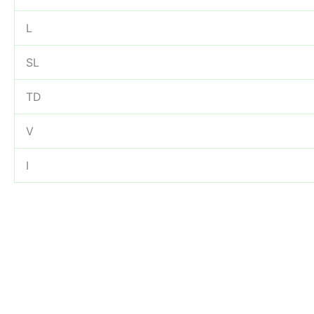
L
SL
TD
V
I