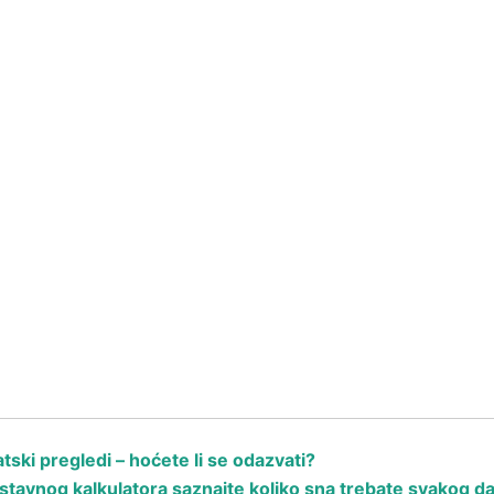
ski pregledi – hoćete li se odazvati?
avnog kalkulatora saznajte koliko sna trebate svakog d