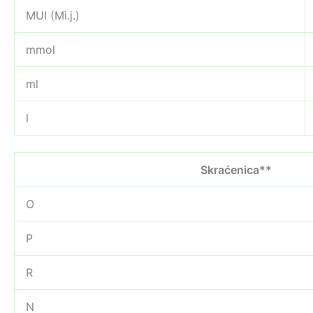
MUI (Mi.j.)
mmol
ml
l
Skraćenica**
O
P
R
N