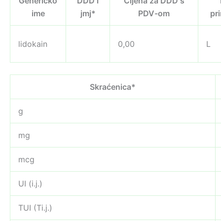
Generičko
DDD i
Cijena za DDD s
ime
jmj*
PDV-om
pr
lidokain
0,00
L
Skraćenica*
g
mg
mcg
UI (i.j.)
TUI (Ti.j.)