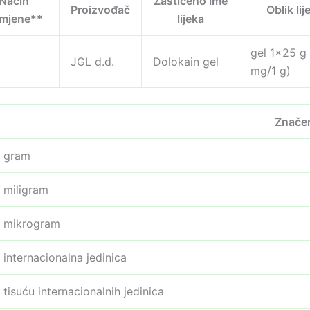
Način
Zaštićeno ime
Proizvođač
Oblik lij
imjene**
lijeka
gel 1×25 g
JGL d.d.
Dolokain gel
mg/1 g)
Znače
gram
miligram
mikrogram
internacionalna jedinica
tisuću internacionalnih jedinica