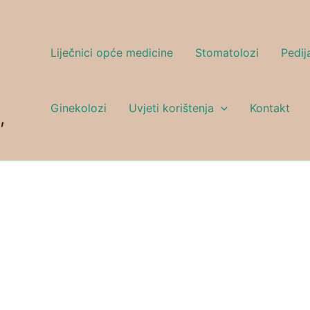
Liječnici opće medicine
Stomatolozi
Pedija
Ginekolozi
Uvjeti korištenja
Kontakt
,