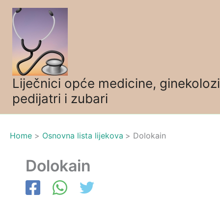
Skip
to
content
Liječnici opće medicine, ginekolozi
pedijatri i zubari
Home
Osnovna lista lijekova
Dolokain
Dolokain