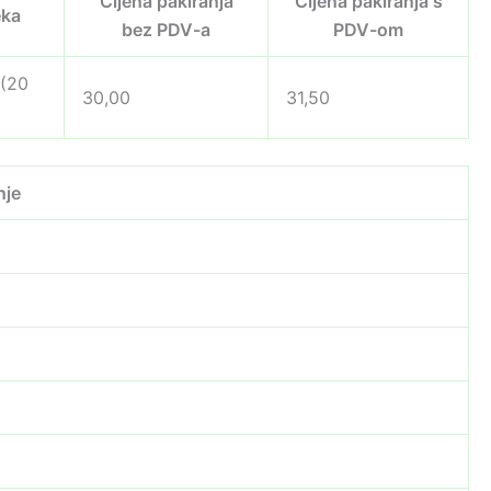
Cijena pakiranja
Cijena pakiranja s
eka
bez PDV-a
PDV-om
 (20
30,00
31,50
nje