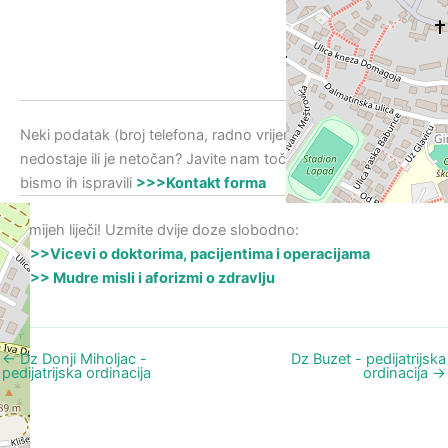
Neki podatak (broj telefona, radno vrijema, adresa i slično)
nedostaje ili je netočan? Javite nam točne podatke kako
bismo ih ispravili
>>>Kontakt forma
Smijeh liječi! Uzmite dvije doze slobodno:
>>>Vicevi o doktorima, pacijentima i operacijama
>>> Mudre misli i aforizmi o zdravlju
←
Dz Donji Miholjac -
Dz Buzet - pedijatrijska
pedijatrijska ordinacija
ordinacija
→