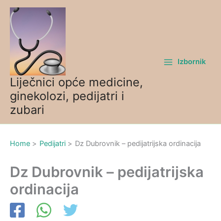
Skip
to
content
Izbornik
Liječnici opće medicine,
ginekolozi, pedijatri i
zubari
Home
Pedijatri
Dz Dubrovnik – pedijatrijska ordinacija
Dz Dubrovnik – pedijatrijska
ordinacija