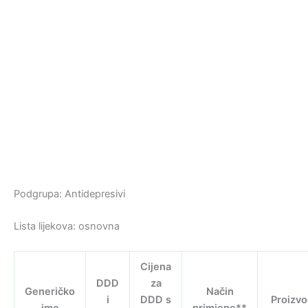
Podgrupa: Antidepresivi
Lista lijekova: osnovna
Cijena
DDD
za
Generičko
Način
i
DDD s
Proizv
ime
primjene**