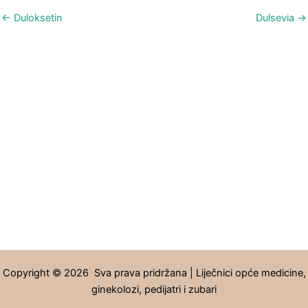
←
Duloksetin
Dulsevia
→
Copyright © 2026 Sva prava pridržana | Liječnici opće medicine,
ginekolozi, pedijatri i zubari