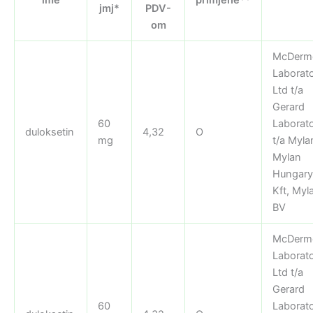
jmj*
PDV-
om
McDerm
Laborato
Ltd t/a
Gerard
60
Laborato
duloksetin
4,32
O
mg
t/a Myla
Mylan
Hungary
Kft, Myl
BV
McDerm
Laborato
Ltd t/a
Gerard
60
Laborato