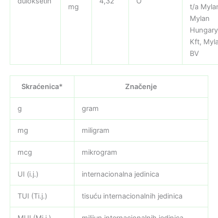
duloksetin
4,32
O
mg
t/a Myla
Mylan
Hungary
Kft, Myl
BV
Skraćenica*
Značenje
g
gram
mg
miligram
mcg
mikrogram
UI (i.j.)
internacionalna jedinica
TUI (Ti.j.)
tisuću internacionalnih jedinica
MUI (Mi.j.)
milijun internacionalnih jedinica