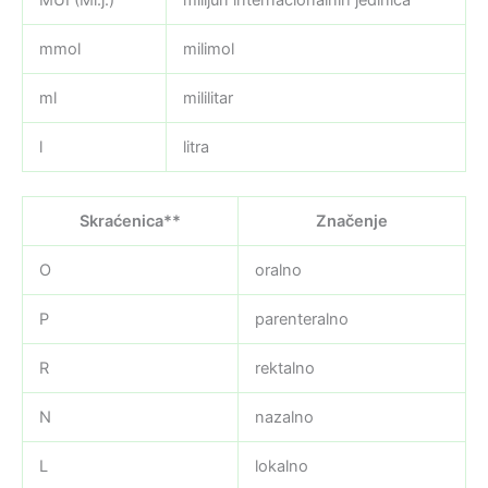
mmol
milimol
ml
mililitar
l
litra
Skraćenica**
Značenje
O
oralno
P
parenteralno
R
rektalno
N
nazalno
L
lokalno