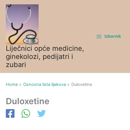
Skip
to
content
Izbornik
Liječnici opće medicine,
ginekolozi, pedijatri i
zubari
Home
Osnovna lista lijekova
Duloxetine
Duloxetine