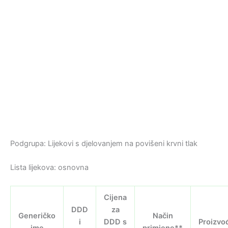
Podgrupa: Lijekovi s djelovanjem na povišeni krvni tlak
Lista lijekova: osnovna
Cijena
DDD
za
Generičko
Način
i
DDD s
Proizvo
ime
primjene**