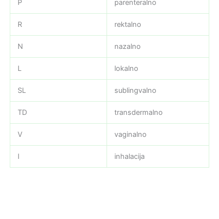
P
parenteralno
R
rektalno
N
nazalno
L
lokalno
SL
sublingvalno
TD
transdermalno
V
vaginalno
I
inhalacija