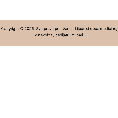
Copyright © 2026 Sva prava pridržana | Liječnici opće medicine,
ginekolozi, pedijatri i zubari