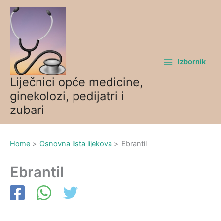
Skip
to
content
Izbornik
Liječnici opće medicine,
ginekolozi, pedijatri i
zubari
Home
Osnovna lista lijekova
Ebrantil
Ebrantil