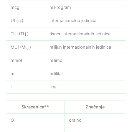
mcg
mikrogram
UI (i.j.)
internacionalna jedinica
TUI (Ti.j.)
tisuću internacionalnih jedinica
MUI (Mi.j.)
milijun internacionalnih jedinica
mmol
milimol
ml
mililitar
l
litra
Skraćenica**
Značenje
O
oralno