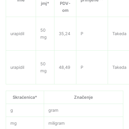
jmj*
PDV-
om
50
urapidil
35,24
P
Takeda
mg
50
urapidil
48,49
P
Takeda
mg
Skraćenica*
Značenje
g
gram
mg
miligram