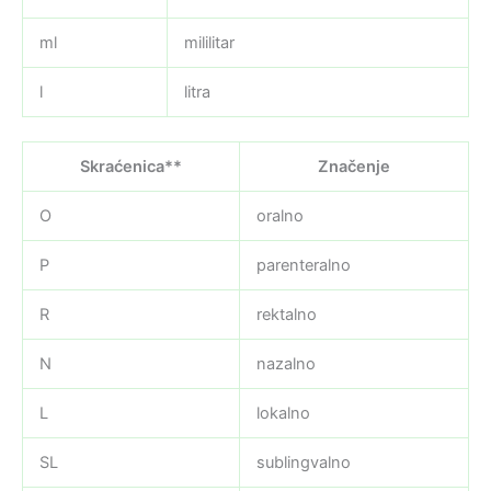
ml
mililitar
l
litra
Skraćenica**
Značenje
O
oralno
P
parenteralno
R
rektalno
N
nazalno
L
lokalno
SL
sublingvalno