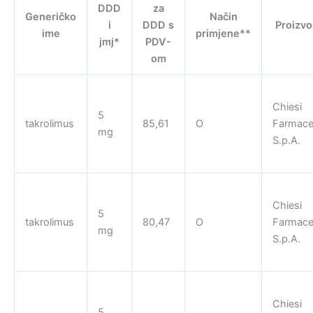
DDD
za
Generičko
Način
i
DDD s
Proizv
ime
primjene**
jmj*
PDV-
om
Chiesi
5
takrolimus
85,61
O
Farmaceu
mg
S.p.A.
Chiesi
5
takrolimus
80,47
O
Farmaceu
mg
S.p.A.
Chiesi
5