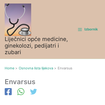
Skip
to
content
Izbornik
Liječnici opće medicine,
ginekolozi, pedijatri i
zubari
Home
Osnovna lista lijekova
Envarsus
Envarsus