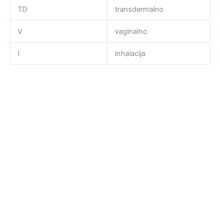
TD
transdermalno
V
vaginalno
I
inhalacija