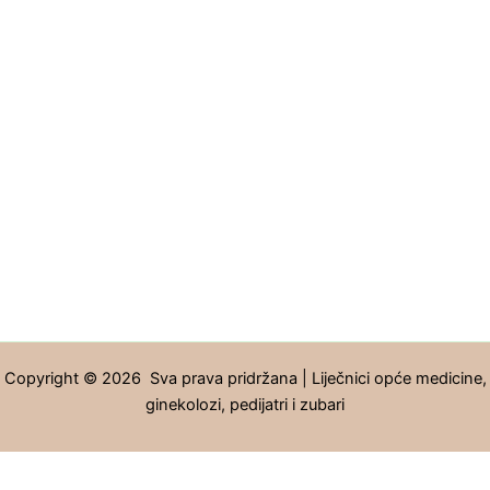
Copyright © 2026 Sva prava pridržana | Liječnici opće medicine,
ginekolozi, pedijatri i zubari