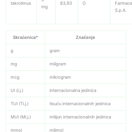
takrolimus
83,93
O
Farmaceu
mg
S.p.A.
Skraćenica*
Značenje
g
gram
mg
miligram
mcg
mikrogram
UI (i.j.)
internacionalna jedinica
TUI (Ti.j.)
tisuću internacionalnih jedinica
MUI (Mi.j.)
milijun internacionalnih jedinica
mmol
milimol