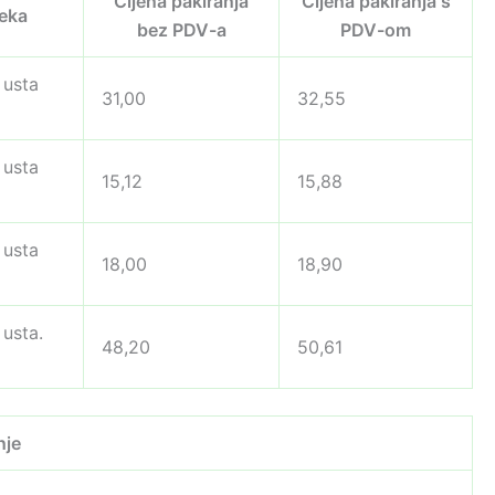
Cijena pakiranja
Cijena pakiranja s
jeka
bez PDV-a
PDV-om
 usta
31,00
32,55
 usta
15,12
15,88
 usta
18,00
18,90
 usta.
48,20
50,61
nje