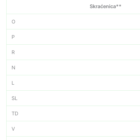
Skraćenica**
O
P
R
N
L
SL
TD
V