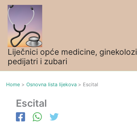
Skip
to
content
Liječnici opće medicine, ginekolozi
pedijatri i zubari
Home
Osnovna lista lijekova
Escital
Escital