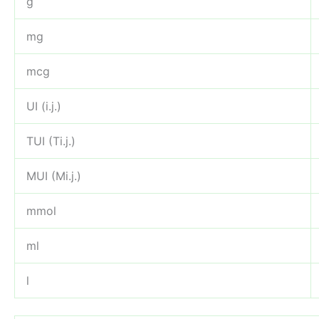
g
mg
mcg
UI (i.j.)
TUI (Ti.j.)
MUI (Mi.j.)
mmol
ml
l