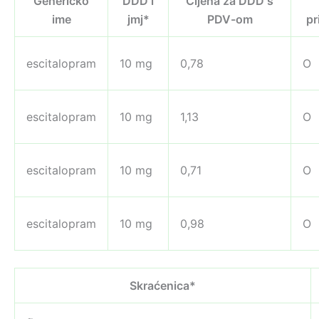
Generičko
DDD i
Cijena za DDD s
ime
jmj*
PDV-om
pr
escitalopram
10 mg
0,78
O
escitalopram
10 mg
1,13
O
escitalopram
10 mg
0,71
O
escitalopram
10 mg
0,98
O
Skraćenica*