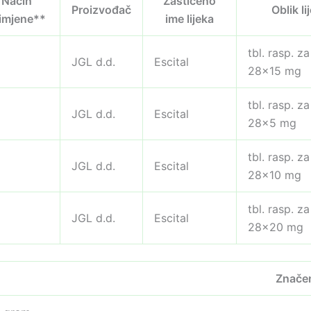
Način
Zaštićeno
Proizvođač
Oblik li
imjene**
ime lijeka
tbl. rasp. za
JGL d.d.
Escital
28×15 mg
tbl. rasp. za
JGL d.d.
Escital
28×5 mg
tbl. rasp. za
JGL d.d.
Escital
28×10 mg
tbl. rasp. za
JGL d.d.
Escital
28×20 mg
Znače