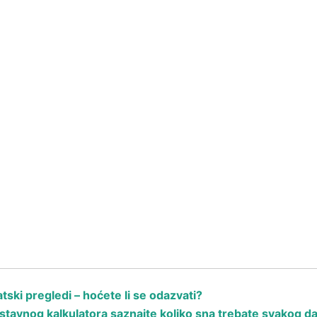
ski pregledi – hoćete li se odazvati?
avnog kalkulatora saznajte koliko sna trebate svakog d