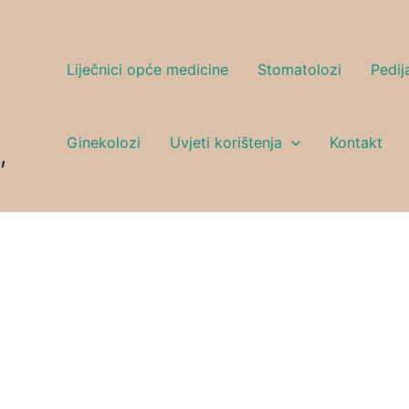
Liječnici opće medicine
Stomatolozi
Pedija
Ginekolozi
Uvjeti korištenja
Kontakt
,