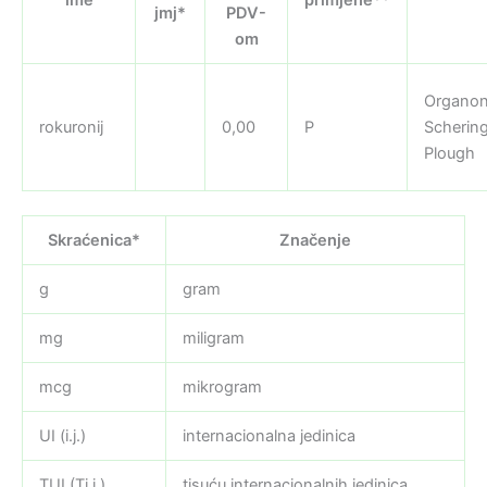
jmj*
PDV-
om
Organon
rokuronij
0,00
P
Scherin
Plough
Skraćenica*
Značenje
g
gram
mg
miligram
mcg
mikrogram
UI (i.j.)
internacionalna jedinica
TUI (Ti.j.)
tisuću internacionalnih jedinica