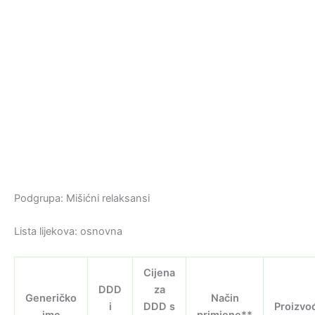
Podgrupa: Mišićni relaksansi
Lista lijekova: osnovna
Cijena
DDD
za
Generičko
Način
i
DDD s
Proizvo
ime
primjene**