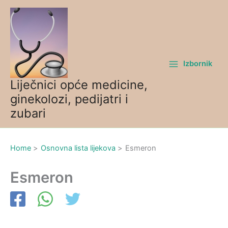
Skip
to
content
Izbornik
Liječnici opće medicine,
ginekolozi, pedijatri i
zubari
Home
Osnovna lista lijekova
Esmeron
Esmeron