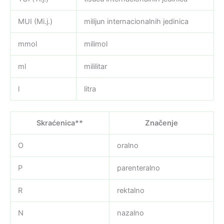
MUI (Mi.j.)
milijun internacionalnih jedinica
mmol
milimol
ml
mililitar
l
litra
Skraćenica**
Značenje
O
oralno
P
parenteralno
R
rektalno
N
nazalno