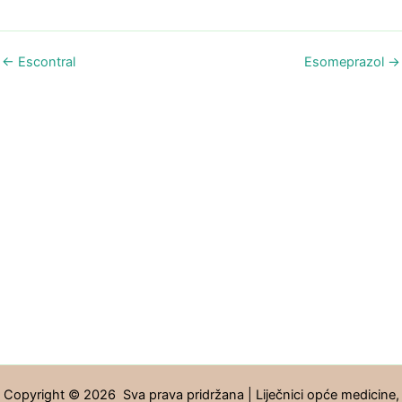
←
Escontral
Esomeprazol
→
Copyright © 2026 Sva prava pridržana | Liječnici opće medicine,