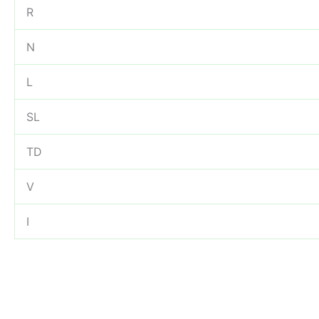
R
N
L
SL
TD
V
I