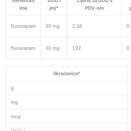
Generičko
DDD i
Cijena za DDD s
ime
jmj*
PDV-om
flurazepam
30 mg
2,38
O
flurazepam
30 mg
1,92
O
Skraćenica*
g
mg
mcg
UI (i.j.)