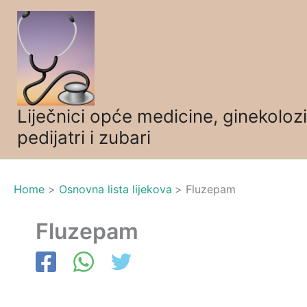
Skip
to
content
Liječnici opće medicine, ginekolozi
pedijatri i zubari
Home
Osnovna lista lijekova
Fluzepam
Fluzepam