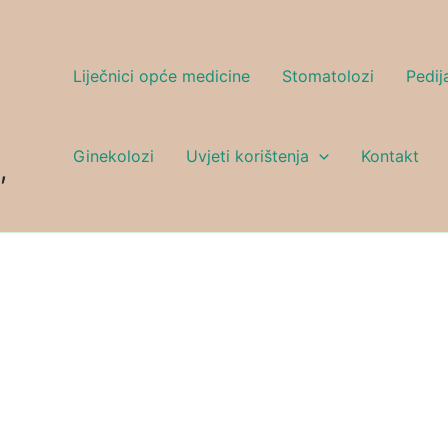
Liječnici opće medicine
Stomatolozi
Pedija
Ginekolozi
Uvjeti korištenja
Kontakt
,