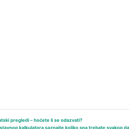
ski pregledi – hoćete li se odazvati?
avnog kalkulatora saznajte koliko sna trebate svakog d