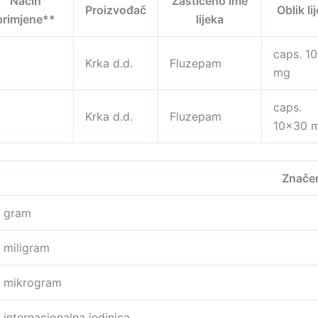
Način
Zaštićeno ime
Proizvođač
Oblik li
primjene**
lijeka
caps. 1
Krka d.d.
Fluzepam
mg
caps.
Krka d.d.
Fluzepam
10×30 
Znače
gram
miligram
mikrogram
internacionalna jedinica