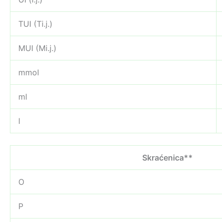
TUI (Ti.j.)
MUI (Mi.j.)
mmol
ml
l
Skraćenica**
O
P