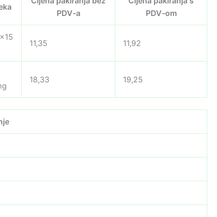
Cijena pakiranja bez
Cijena pakiranja s
jeka
PDV-a
PDV-om
0×15
11,35
11,92
18,33
19,25
mg
nje