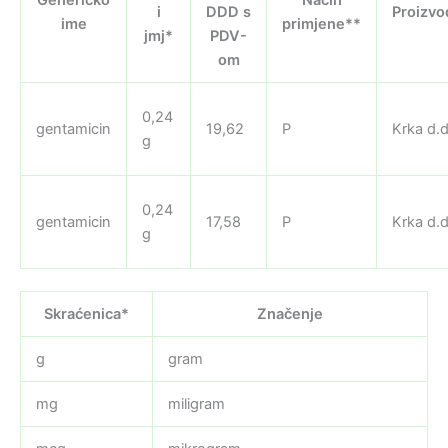
i
DDD s
Proizvo
ime
primjene**
jmj*
PDV-
om
0,24
gentamicin
19,62
P
Krka d.d
g
0,24
gentamicin
17,58
P
Krka d.d
g
Skraćenica*
Značenje
g
gram
mg
miligram