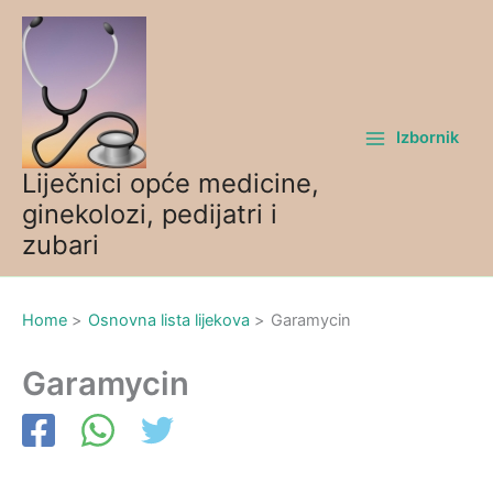
Skip
to
content
Izbornik
Liječnici opće medicine,
ginekolozi, pedijatri i
zubari
Home
Osnovna lista lijekova
Garamycin
Garamycin