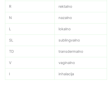
R
rektalno
N
nazalno
L
lokalno
SL
sublingvalno
TD
transdermalno
V
vaginalno
I
inhalacija