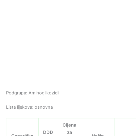
Podgrupa: Aminoglikozidi
Lista lijekova: osnovna
Cijena
DDD
za
Generičko
Način