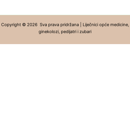
Copyright © 2026 Sva prava pridržana | Liječnici opće medicine,
ginekolozi, pedijatri i zubari