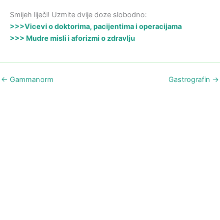
Smijeh liječi! Uzmite dvije doze slobodno:
>>>Vicevi o doktorima, pacijentima i operacijama
>>> Mudre misli i aforizmi o zdravlju
←
Gammanorm
Gastrografin
→