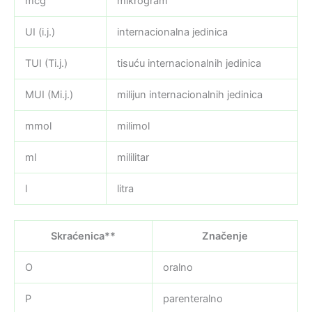
mcg
mikrogram
UI (i.j.)
internacionalna jedinica
TUI (Ti.j.)
tisuću internacionalnih jedinica
MUI (Mi.j.)
milijun internacionalnih jedinica
mmol
milimol
ml
mililitar
l
litra
Skraćenica**
Značenje
O
oralno
P
parenteralno