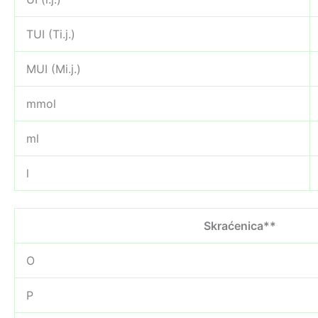
TUI (Ti.j.)
MUI (Mi.j.)
mmol
ml
l
Skraćenica**
O
P