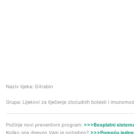
Naziv lijeka: Gitrabin
Grupa: Lijekovi za liječenje zloćudnih bolesti i imunomod
Počinje novi preventivni program:
>>>Besplatni sistemat
Koliko sna dnevno Vam je potrebno?
>>>Pomoću jednost