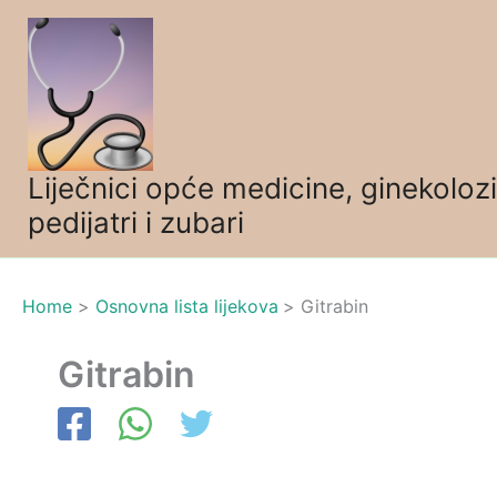
Skip
to
content
Liječnici opće medicine, ginekolozi
pedijatri i zubari
Home
Osnovna lista lijekova
Gitrabin
Gitrabin