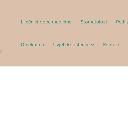
Liječnici opće medicine
Stomatolozi
Pedija
Ginekolozi
Uvjeti korištenja
Kontakt
,