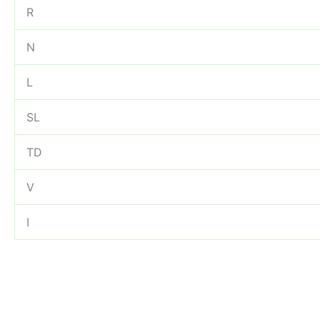
R
N
L
SL
TD
V
I