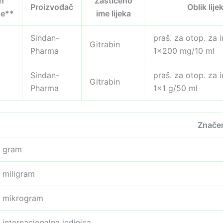
n
Zaštićeno
Proizvođač
Oblik lije
ne**
ime lijeka
Sindan-
praš. za otop. za i
Gitrabin
Pharma
1×200 mg/10 ml
Sindan-
praš. za otop. za i
Gitrabin
Pharma
1×1 g/50 ml
Znače
gram
miligram
mikrogram
internacionalna jedinica