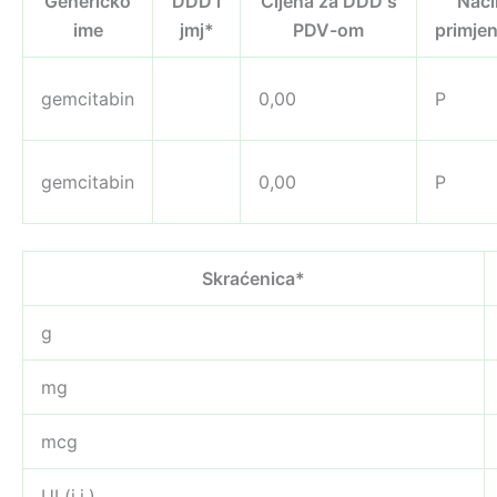
Generičko
DDD i
Cijena za DDD s
Nači
ime
jmj*
PDV-om
primje
gemcitabin
0,00
P
gemcitabin
0,00
P
Skraćenica*
g
mg
mcg
UI (i.j.)