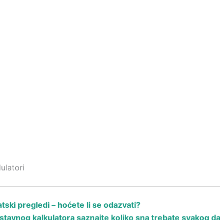
ulatori
ski pregledi – hoćete li se odazvati?
avnog kalkulatora saznajte koliko sna trebate svakog d