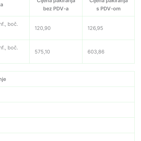
Cijena pakiranja
Cijena pakiranja
ka
bez PDV-a
s PDV-om
nf., boč.
120,90
126,95
nf., boč.
575,10
603,86
nje