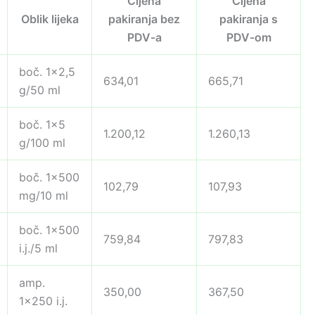
Cijena
Cijena
Oblik lijeka
pakiranja bez
pakiranja s
PDV-a
PDV-om
boč. 1×2,5
634,01
665,71
g/50 ml
boč. 1×5
1.200,12
1.260,13
g/100 ml
boč. 1×500
102,79
107,93
mg/10 ml
boč. 1×500
759,84
797,83
i.j./5 ml
amp.
350,00
367,50
1×250 i.j.