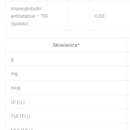
imunoglobulin
antitetanus – TIG
0,00
(ljudski)
Skraćenica*
g
mg
mcg
UI (i.j.)
TUI (Ti.j.)