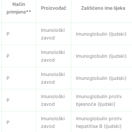
Način
Proizvođač
Zaštićeno ime lijeka
primjene**
Imunološki
P
Imunoglobulin (ljudski)
zavod
Imunološki
P
Imunoglobulin (ljudski)
zavod
Imunološki
P
Imunoglobulin (ljudski)
zavod
Imunološki
Imunoglobulin protiv
P
zavod
bjesnoće (ljudski)
Imunološki
Imunoglobulin protiv
P
zavod
hepatitisa B (ljudski)