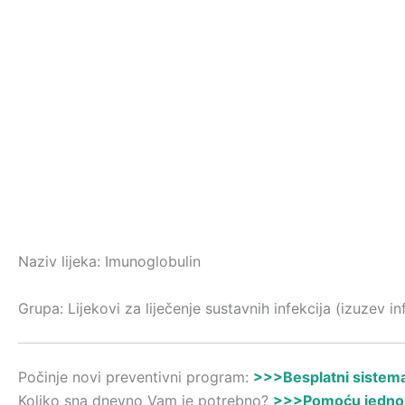
Naziv lijeka: Imunoglobulin
Grupa: Lijekovi za liječenje sustavnih infekcija (izuzev i
Počinje novi preventivni program:
>>>Besplatni sistemat
Koliko sna dnevno Vam je potrebno?
>>>Pomoću jednost