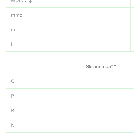
MUI (Mi.j.)
mmol
ml
l
Skraćenica**
O
P
R
N