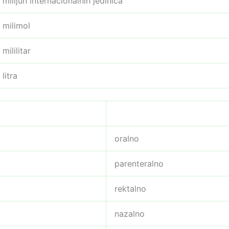
milijun internacionalnih jedinica
milimol
mililitar
litra
oralno
parenteralno
rektalno
nazalno