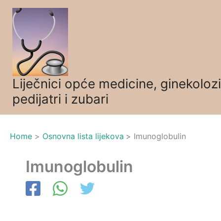
Skip
to
content
Liječnici opće medicine, ginekolozi
pedijatri i zubari
Home
Osnovna lista lijekova
Imunoglobulin
Imunoglobulin