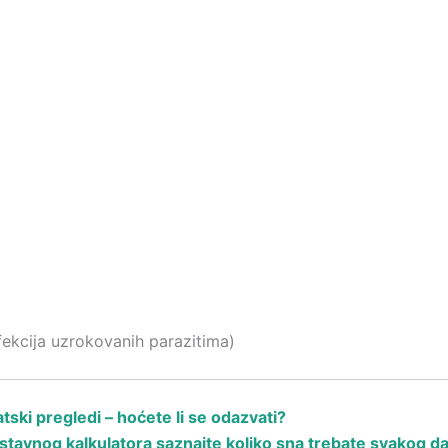
nfekcija uzrokovanih parazitima)
ski pregledi – hoćete li se odazvati?
avnog kalkulatora saznajte koliko sna trebate svakog d