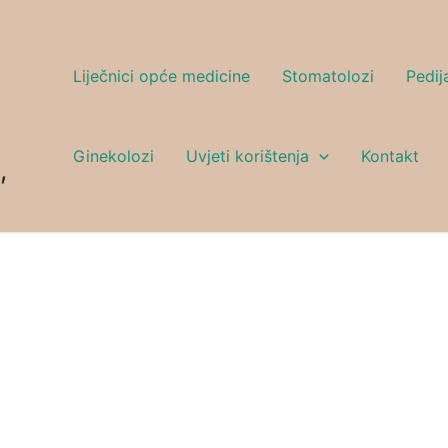
Liječnici opće medicine
Stomatolozi
Pedija
Ginekolozi
Uvjeti korištenja
Kontakt
,