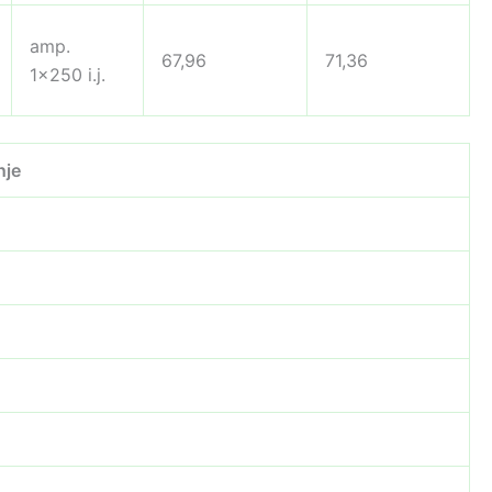
amp.
67,96
71,36
1×250 i.j.
nje