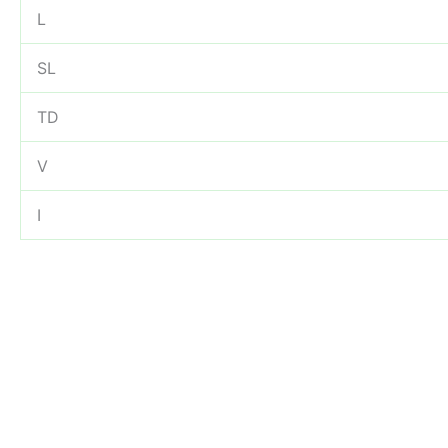
L
SL
TD
V
I