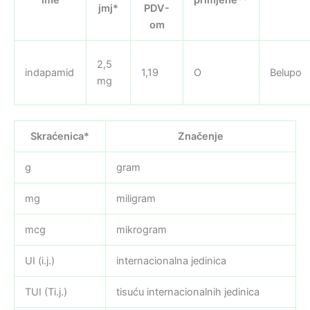
jmj*
PDV-
om
2,5
indapamid
1,19
O
Belupo
mg
Skraćenica*
Značenje
g
gram
mg
miligram
mcg
mikrogram
UI (i.j.)
internacionalna jedinica
TUI (Ti.j.)
tisuću internacionalnih jedinica