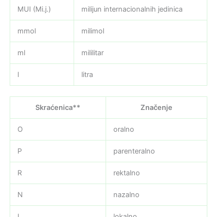
MUI (Mi.j.)
milijun internacionalnih jedinica
mmol
milimol
ml
mililitar
l
litra
Skraćenica**
Značenje
O
oralno
P
parenteralno
R
rektalno
N
nazalno
L
lokalno