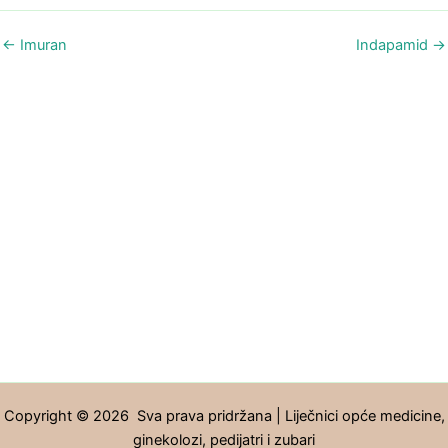
←
Imuran
Indapamid
→
Copyright © 2026 Sva prava pridržana | Liječnici opće medicine,
ginekolozi, pedijatri i zubari