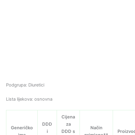
Podgrupa: Diuretici
Lista lijekova: osnovna
Cijena
DDD
za
Generičko
Način
i
DDD s
Proizvo
ime
primjene**