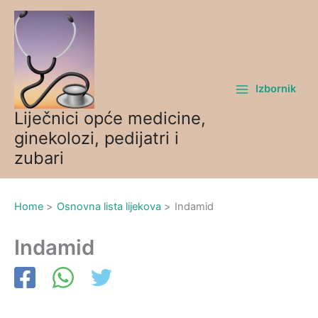
Skip
to
content
Izbornik
Liječnici opće medicine,
ginekolozi, pedijatri i
zubari
Home
Osnovna lista lijekova
Indamid
Indamid