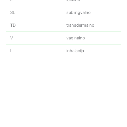
SL
sublingvalno
TD
transdermalno
V
vaginalno
I
inhalacija