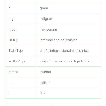
g
gram
mg
miligram
mcg
mikrogram
UI (i.j.)
internacionalna jedinica
TUI (Ti.j.)
tisuću internacionalnih jedinica
MUI (Mi.j.)
milijun internacionalnih jedinica
mmol
milimol
ml
mililitar
l
litra