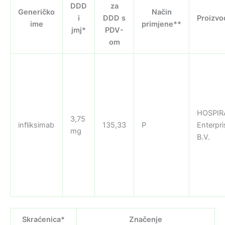
DDD
za
Generičko
Način
i
DDD s
Proizvo
ime
primjene**
jmj*
PDV-
om
HOSPIR
3,75
infliksimab
135,33
P
Enterpri
mg
B.V.
Skraćenica*
Značenje