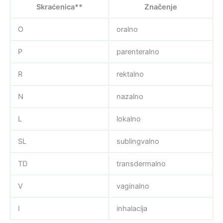
Skraćenica**
Značenje
O
oralno
P
parenteralno
R
rektalno
N
nazalno
L
lokalno
SL
sublingvalno
TD
transdermalno
V
vaginalno
I
inhalacija