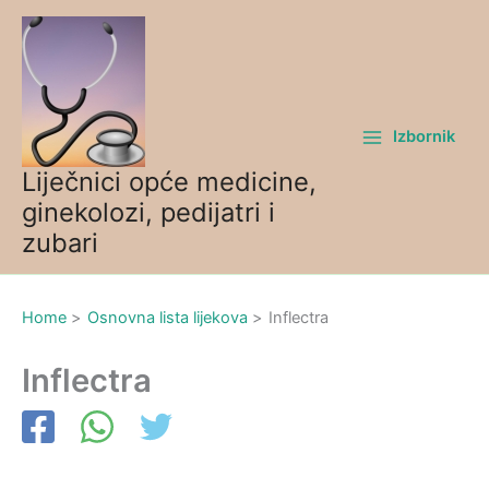
Skip
to
content
Izbornik
Liječnici opće medicine,
ginekolozi, pedijatri i
zubari
Home
Osnovna lista lijekova
Inflectra
Inflectra