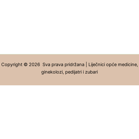
Copyright © 2026 Sva prava pridržana | Liječnici opće medicine,
ginekolozi, pedijatri i zubari