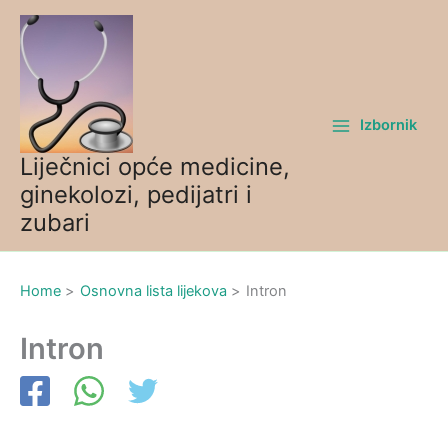
Skip
to
content
Izbornik
Liječnici opće medicine,
ginekolozi, pedijatri i
zubari
Home
Osnovna lista lijekova
Intron
Intron