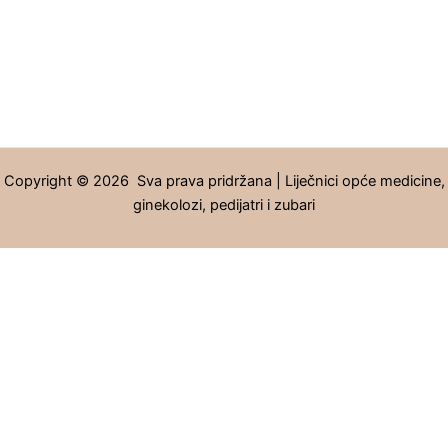
Copyright © 2026 Sva prava pridržana | Liječnici opće medicine,
ginekolozi, pedijatri i zubari