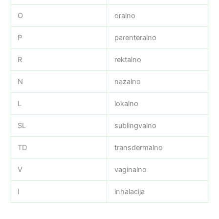
O
oralno
P
parenteralno
R
rektalno
N
nazalno
L
lokalno
SL
sublingvalno
TD
transdermalno
V
vaginalno
I
inhalacija