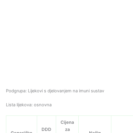
Podgrupa: Lijekovi s djelovanjem na imuni sustav
Lista lijekova: osnovna
Cijena
DDD
za
Generičko
Način