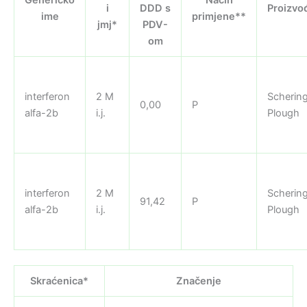
i
DDD s
Proizvo
ime
primjene**
jmj*
PDV-
om
interferon
2 M
Scherin
0,00
P
alfa-2b
i.j.
Plough
interferon
2 M
Scherin
91,42
P
alfa-2b
i.j.
Plough
Skraćenica*
Značenje