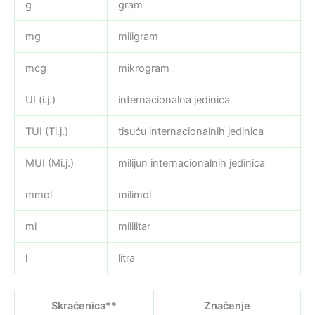
g
gram
mg
miligram
mcg
mikrogram
UI (i.j.)
internacionalna jedinica
TUI (Ti.j.)
tisuću internacionalnih jedinica
MUI (Mi.j.)
milijun internacionalnih jedinica
mmol
milimol
ml
mililitar
l
litra
Skraćenica**
Značenje