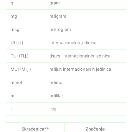
g
gram
mg
miligram
mcg
mikrogram
UI (i.j.)
internacionalna jedinica
TUI (Ti.j.)
tisuću internacionalnih jedinica
MUI (Mi.j.)
milijun internacionalnih jedinica
mmol
milimol
ml
mililitar
l
litra
Skraćenica**
Značenje