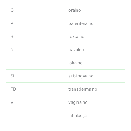
O
oralno
P
parenteralno
R
rektalno
N
nazalno
L
lokalno
SL
sublingvalno
TD
transdermalno
V
vaginalno
I
inhalacija