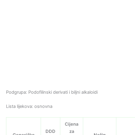
Podgrupa: Podofilinski derivati i biljni alkaloidi
Lista lijekova: osnovna
Cijena
DDD
za
Generičko
Način