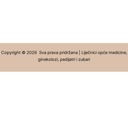
Copyright © 2026 Sva prava pridržana | Liječnici opće medicine,
ginekolozi, pedijatri i zubari