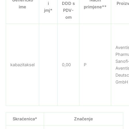
i
DDD s
Proiz
ime
primjene**
jmj*
PDV-
om
Aventi
Pharm
Sanofi
kabazitaksel
0,00
P
Aventi
Deutsc
GmbH
Skraćenica*
Značenje