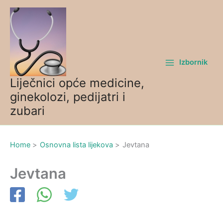
Skip
to
content
Izbornik
Liječnici opće medicine,
ginekolozi, pedijatri i
zubari
Home
Osnovna lista lijekova
Jevtana
Jevtana