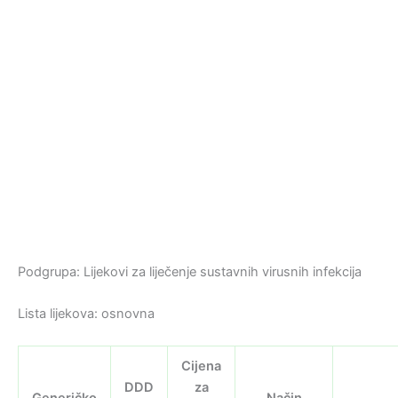
Podgrupa: Lijekovi za liječenje sustavnih virusnih infekcija
Lista lijekova: osnovna
Cijena
DDD
za
Generičko
Način