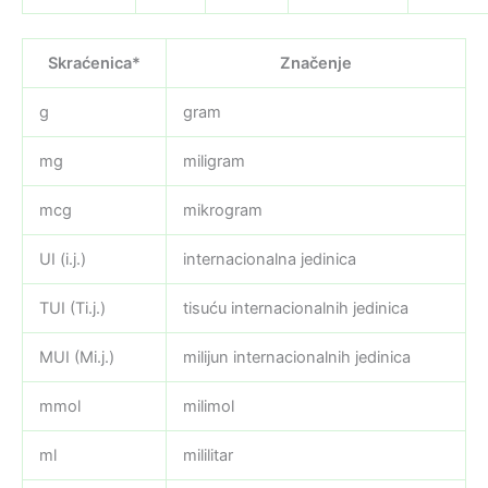
Skraćenica*
Značenje
g
gram
mg
miligram
mcg
mikrogram
UI (i.j.)
internacionalna jedinica
TUI (Ti.j.)
tisuću internacionalnih jedinica
MUI (Mi.j.)
milijun internacionalnih jedinica
mmol
milimol
ml
mililitar