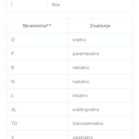
l
litra
Skraćenica**
Značenje
O
oralno
P
parenteralno
R
rektalno
N
nazalno
L
lokalno
SL
sublingvalno
TD
transdermalno
V
vaginalno