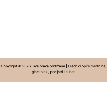
Copyright © 2026 Sva prava pridržana | Liječnici opće medicine,
ginekolozi, pedijatri i zubari