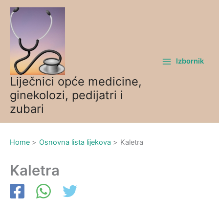
Skip
to
content
Izbornik
Liječnici opće medicine,
ginekolozi, pedijatri i
zubari
Home
Osnovna lista lijekova
Kaletra
Kaletra