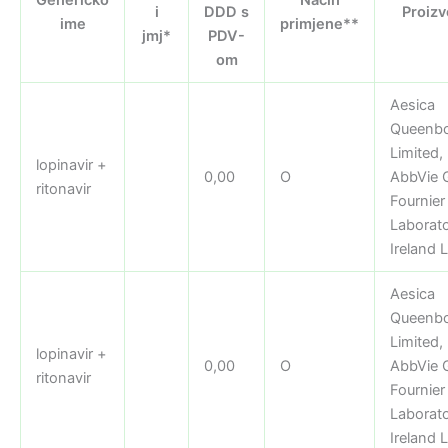
i
DDD s
Proiz
ime
primjene**
jmj*
PDV-
om
Aesica
Queenb
Limited,
lopinavir +
0,00
O
AbbVie 
ritonavir
Fournier
Laborato
Ireland L
Aesica
Queenb
Limited,
lopinavir +
0,00
O
AbbVie 
ritonavir
Fournier
Laborato
Ireland L