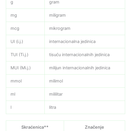
g
gram
mg
miligram
mcg
mikrogram
UI (i.j.)
internacionalna jedinica
TUI (Ti.j.)
tisuću internacionalnih jedinica
MUI (Mi.j.)
milijun internacionalnih jedinica
mmol
milimol
ml
mililitar
l
litra
Skraćenica**
Značenje