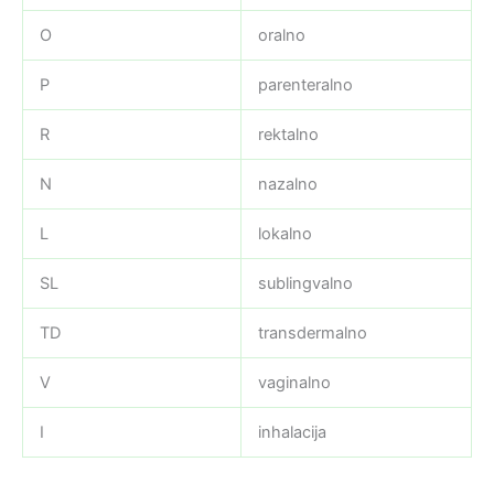
O
oralno
P
parenteralno
R
rektalno
N
nazalno
L
lokalno
SL
sublingvalno
TD
transdermalno
V
vaginalno
I
inhalacija