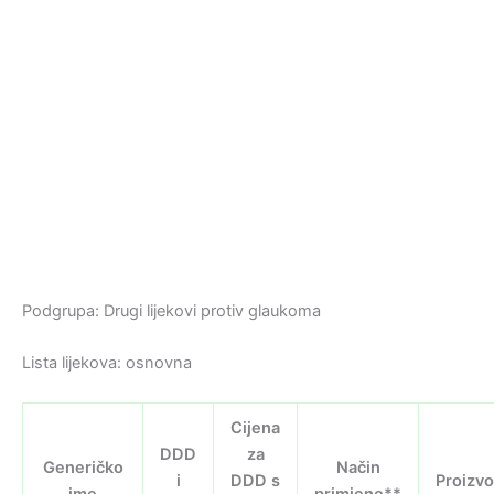
Podgrupa: Drugi lijekovi protiv glaukoma
Lista lijekova: osnovna
Cijena
DDD
za
Generičko
Način
i
DDD s
Proizv
ime
primjene**