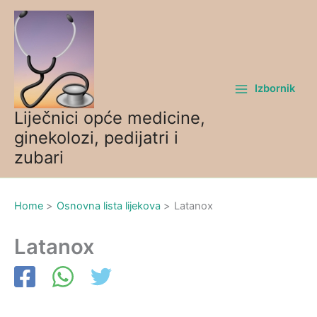
Skip
to
content
Izbornik
Liječnici opće medicine,
ginekolozi, pedijatri i
zubari
Home
Osnovna lista lijekova
Latanox
Latanox