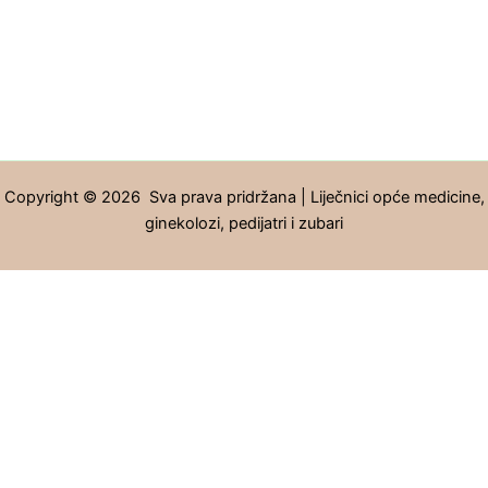
Copyright © 2026 Sva prava pridržana | Liječnici opće medicine,
ginekolozi, pedijatri i zubari