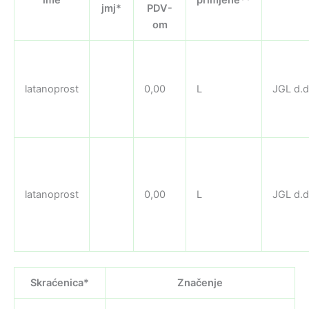
jmj*
PDV-
om
latanoprost
0,00
L
JGL d.d
latanoprost
0,00
L
JGL d.d
Skraćenica*
Značenje