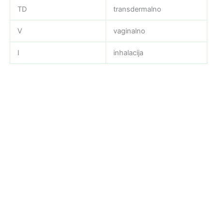
TD
transdermalno
V
vaginalno
I
inhalacija