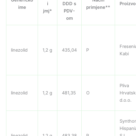
i
DDD s
Proizv
ime
primjene**
jmj*
PDV-
om
Freseni
linezolid
1,2 g
435,04
P
Kabi
Pliva
linezolid
1,2 g
481,35
O
Hrvatsk
d.o.o.
Syntho
Hispani
linezolid
1,2 g
483,38
P
S.L.,