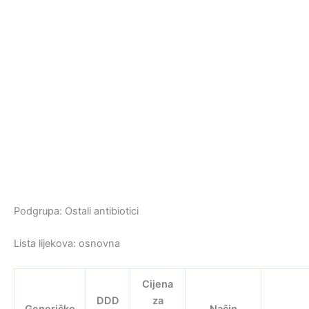
Podgrupa: Ostali antibiotici
Lista lijekova: osnovna
Cijena
DDD
za
Generičko
Način