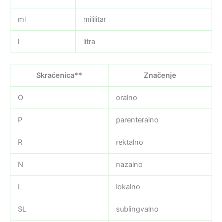
ml
mililitar
l
litra
Skraćenica**
Značenje
O
oralno
P
parenteralno
R
rektalno
N
nazalno
L
lokalno
SL
sublingvalno