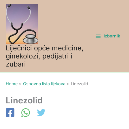
Skip
to
content
Izbornik
Liječnici opće medicine,
ginekolozi, pedijatri i
zubari
Home
Osnovna lista lijekova
Linezolid
Linezolid