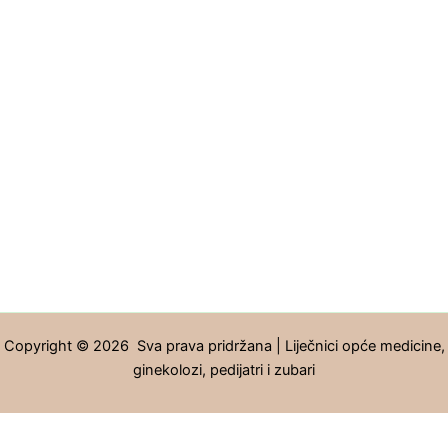
Copyright © 2026 Sva prava pridržana | Liječnici opće medicine,
ginekolozi, pedijatri i zubari