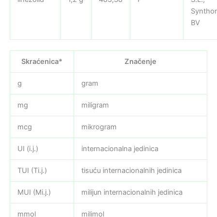
Syntho
BV
Skraćenica*
Značenje
g
gram
mg
miligram
mcg
mikrogram
UI (i.j.)
internacionalna jedinica
TUI (Ti.j.)
tisuću internacionalnih jedinica
MUI (Mi.j.)
milijun internacionalnih jedinica
mmol
milimol