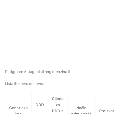
Podgrupa: Antagonisti angiotenzina II
Lista lijekova: osnovna
Cijena
DDD
za
Generičko
Način
i
DDD s
Proizvo
ime
primjene**