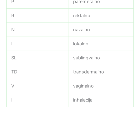
P
parenteralno
R
rektalno
N
nazalno
L
lokalno
SL
sublingvalno
TD
transdermalno
V
vaginalno
I
inhalacija