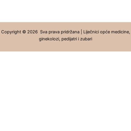
Copyright © 2026 Sva prava pridržana | Liječnici opće medicine,
ginekolozi, pedijatri i zubari