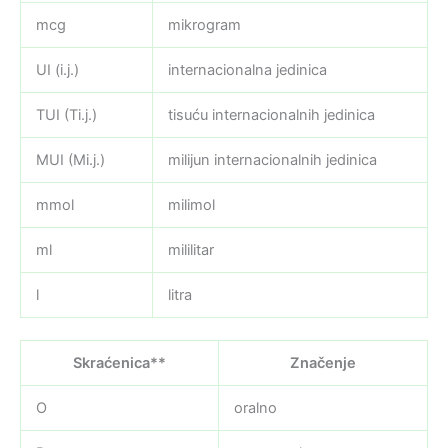
mcg
mikrogram
UI (i.j.)
internacionalna jedinica
TUI (Ti.j.)
tisuću internacionalnih jedinica
MUI (Mi.j.)
milijun internacionalnih jedinica
mmol
milimol
ml
mililitar
l
litra
Skraćenica**
Značenje
O
oralno