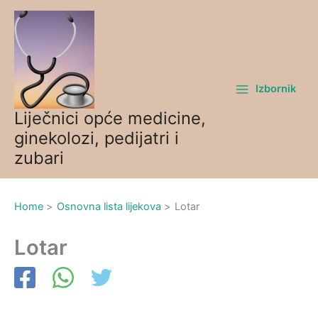
Skip
to
content
Izbornik
Liječnici opće medicine,
ginekolozi, pedijatri i
zubari
Home
Osnovna lista lijekova
Lotar
Lotar