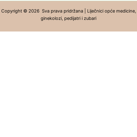
Copyright © 2026 Sva prava pridržana | Liječnici opće medicine,
ginekolozi, pedijatri i zubari