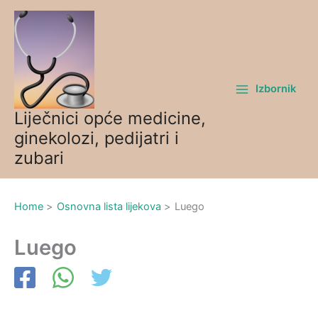
Skip
to
content
Izbornik
Liječnici opće medicine,
ginekolozi, pedijatri i
zubari
Home
Osnovna lista lijekova
Luego
Luego