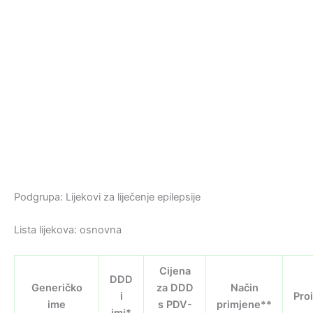
Podgrupa: Lijekovi za liječenje epilepsije
Lista lijekova: osnovna
Cijena
DDD
Generičko
za DDD
Način
i
Pro
ime
s PDV-
primjene**
jmj*