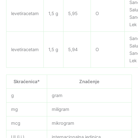
San
Salu
levetiracetam
1,5 g
5,95
O
San
Lek
San
Salu
levetiracetam
1,5 g
5,94
O
San
Lek
Skraćenica*
Značenje
g
gram
mg
miligram
mcg
mikrogram
UI (i.j.)
internacionalna jedinica