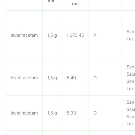
om
San
levetiracetam
1,5 g
1.670,45
P
Lek
San
Salu
levetiracetam
1,5 g
5,40
O
San
Lek
San
Salu
levetiracetam
1,5 g
5,33
O
San
Lek