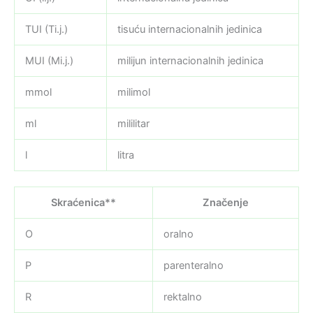
TUI (Ti.j.)
tisuću internacionalnih jedinica
MUI (Mi.j.)
milijun internacionalnih jedinica
mmol
milimol
ml
mililitar
l
litra
Skraćenica**
Značenje
O
oralno
P
parenteralno
R
rektalno