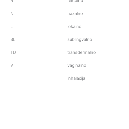
R
rektalno
N
nazalno
L
lokalno
SL
sublingvalno
TD
transdermalno
V
vaginalno
I
inhalacija