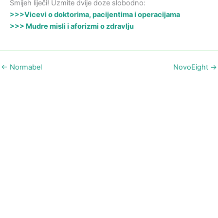
Smijeh liječi! Uzmite dvije doze slobodno:
>>>Vicevi o doktorima, pacijentima i operacijama
>>> Mudre misli i aforizmi o zdravlju
←
Normabel
NovoEight
→