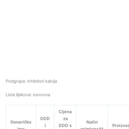
Podgrupa: Inhibitori kalcija
Lista lijekova: osnovna
Cijena
DDD
za
Generičko
Način
i
DDD s
Proizvo
ime
primjene**