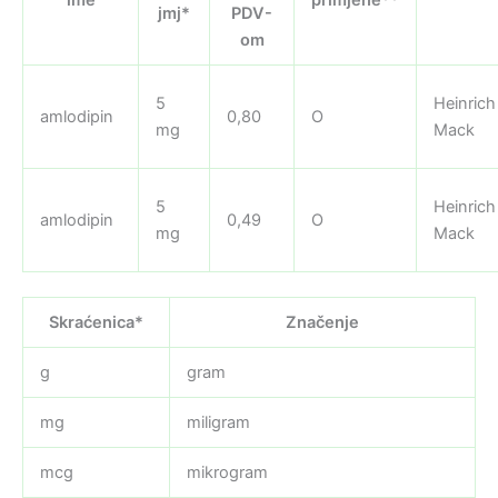
jmj*
PDV-
om
5
Heinrich
amlodipin
0,80
O
mg
Mack
5
Heinrich
amlodipin
0,49
O
mg
Mack
Skraćenica*
Značenje
g
gram
mg
miligram
mcg
mikrogram