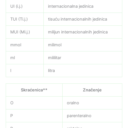
UI (i.j.)
internacionalna jedinica
TUI (Ti.j.)
tisuću internacionalnih jedinica
MUI (Mi.j.)
milijun internacionalnih jedinica
mmol
milimol
ml
mililitar
l
litra
Skraćenica**
Značenje
O
oralno
P
parenteralno