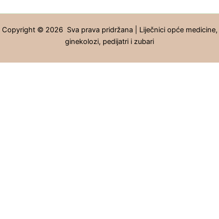
Copyright © 2026 Sva prava pridržana | Liječnici opće medicine,
ginekolozi, pedijatri i zubari