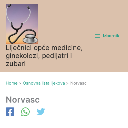
Skip
to
content
Izbornik
Liječnici opće medicine,
ginekolozi, pedijatri i
zubari
Home
Osnovna lista lijekova
Norvasc
Norvasc