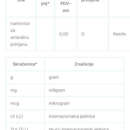
jmj*
PDV-
om
namirnice
za
0,00
O
Nestle
enteralnu
primjenu
Skraćenica*
Značenje
g
gram
mg
miligram
mcg
mikrogram
UI (i.j.)
internacionalna jedinica
TUI (Ti.j.)
tisuću internacionalnih jedinica