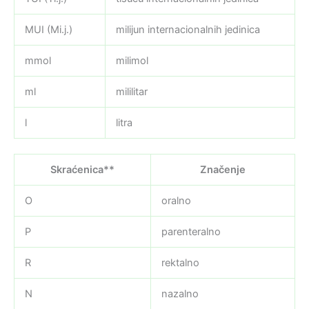
MUI (Mi.j.)
milijun internacionalnih jedinica
mmol
milimol
ml
mililitar
l
litra
Skraćenica**
Značenje
O
oralno
P
parenteralno
R
rektalno
N
nazalno