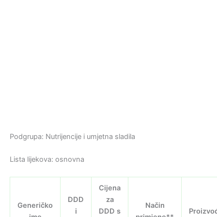
Podgrupa: Nutrijencije i umjetna sladila
Lista lijekova: osnovna
Cijena
DDD
za
Generičko
Način
i
DDD s
Proizvo
ime
primjene**