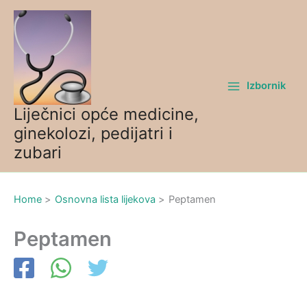
Skip
to
content
Izbornik
Liječnici opće medicine,
ginekolozi, pedijatri i
zubari
Home
Osnovna lista lijekova
Peptamen
Peptamen