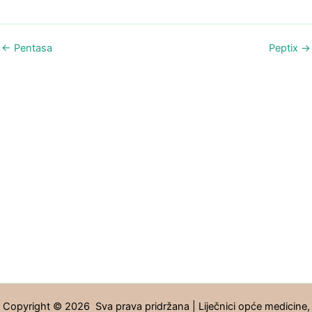
←
Pentasa
Peptix
→
Copyright © 2026 Sva prava pridržana | Liječnici opće medicine,