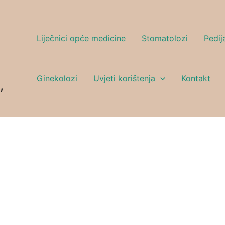
Liječnici opće medicine
Stomatolozi
Pedija
Ginekolozi
Uvjeti korištenja
Kontakt
,