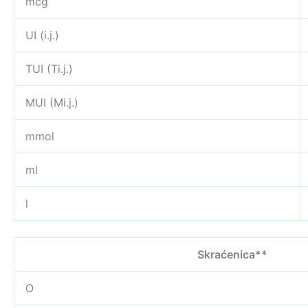
mcg
UI (i.j.)
TUI (Ti.j.)
MUI (Mi.j.)
mmol
ml
l
Skraćenica**
O