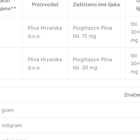
ačin
O
Proizvođač
Zaštićeno ime lijeka
mjene**
l
tbl.
Pliva Hrvatska
Pioglitazon Pliva
30×
d.o.o.
tbl. 15 mg
mg
tbl.
Pliva Hrvatska
Pioglitazon Pliva
30
d.o.o.
tbl. 30 mg
mg
Znače
gram
miligram