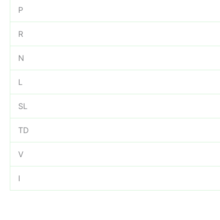
P
R
N
L
SL
TD
V
I