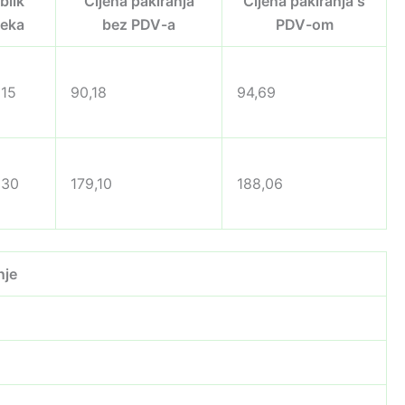
blik
Cijena pakiranja
Cijena pakiranja s
ijeka
bez PDV-a
PDV-om
15
90,18
94,69
×30
179,10
188,06
nje