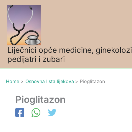
Skip
to
content
Liječnici opće medicine, ginekolozi
pedijatri i zubari
Home
Osnovna lista lijekova
Pioglitazon
Pioglitazon