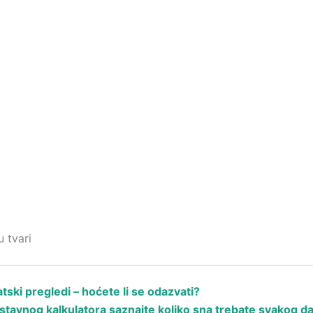
 tvari
ski pregledi – hoćete li se odazvati?
avnog kalkulatora saznajte koliko sna trebate svakog d