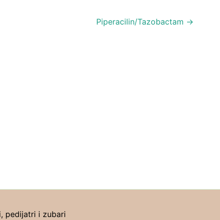
Piperacilin/Tazobactam
→
pedijatri i zubari