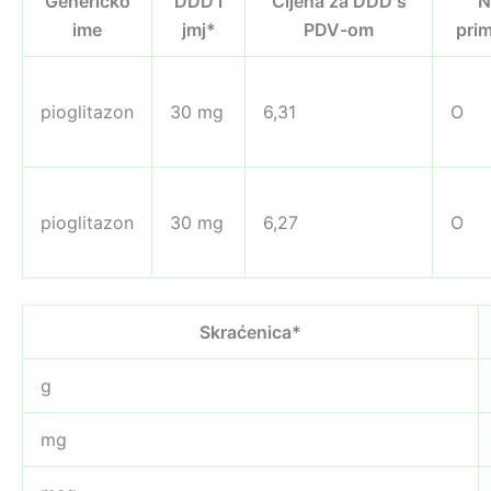
Generičko
DDD i
Cijena za DDD s
N
ime
jmj*
PDV-om
pri
pioglitazon
30 mg
6,31
O
pioglitazon
30 mg
6,27
O
Skraćenica*
g
mg