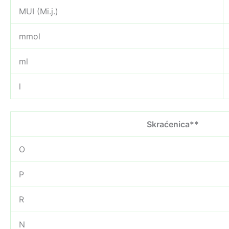
MUI (Mi.j.)
mmol
ml
l
Skraćenica**
O
P
R
N