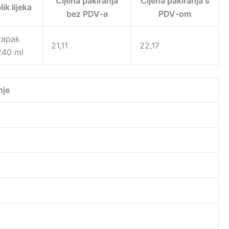
Cijena pakiranja
Cijena pakiranja s
lik lijeka
bez PDV-a
PDV-om
rapak
21,11
22,17
240 ml
nje