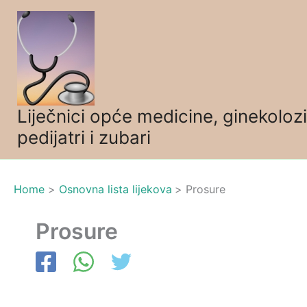
Skip
to
content
Liječnici opće medicine, ginekolozi
pedijatri i zubari
Home
Osnovna lista lijekova
Prosure
Prosure