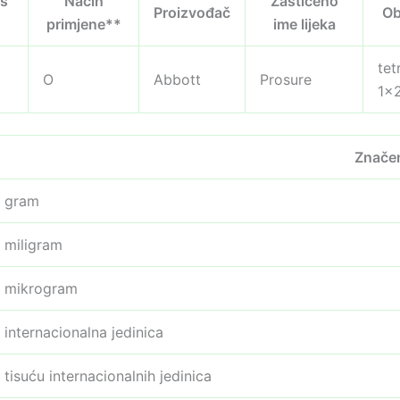
 s
Način
Zaštićeno
Proizvođač
Ob
primjene**
ime lijeka
tet
O
Abbott
Prosure
1×
Znače
gram
miligram
mikrogram
internacionalna jedinica
tisuću internacionalnih jedinica