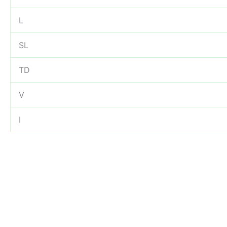
L
SL
TD
V
I