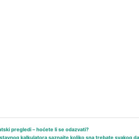
ski pregledi – hoćete li se odazvati?
avnog kalkulatora saznajte koliko sna trebate svakog d