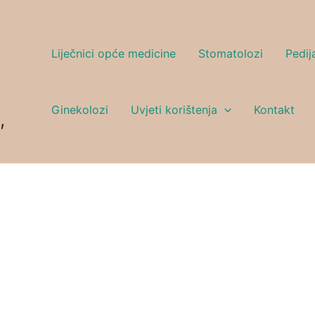
Liječnici opće medicine
Stomatolozi
Pedija
Ginekolozi
Uvjeti korištenja
Kontakt
,