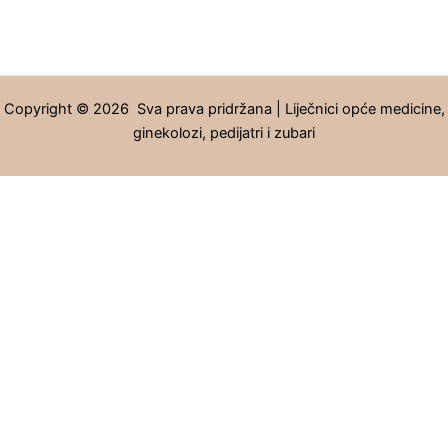
Copyright © 2026 Sva prava pridržana | Liječnici opće medicine,
ginekolozi, pedijatri i zubari