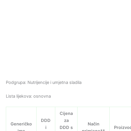
Podgrupa: Nutrijencije i umjetna sladila
Lista lijekova: osnovna
Cijena
DDD
za
Generičko
Način
i
DDD s
Proizvo
ime
primjene**