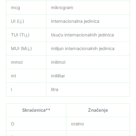
mcg
mikrogram
UI (i.j.)
internacionalna jedinica
TUI (Ti.j.)
tisuću internacionalnih jedinica
MUI (Mi.j.)
milijun internacionalnih jedinica
mmol
milimol
ml
mililitar
l
litra
Skraćenica**
Značenje
O
oralno