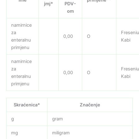
jmj*
PDV-
om
namirnice
za
Freseni
0,00
O
enteralnu
Kabi
primjenu
namirnice
za
Freseni
0,00
O
enteralnu
Kabi
primjenu
Skraćenica*
Značenje
g
gram
mg
miligram