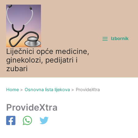
Skip
to
content
Izbornik
Liječnici opće medicine,
ginekolozi, pedijatri i
zubari
Home
Osnovna lista lijekova
ProvideXtra
ProvideXtra