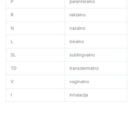
P
parenteralno
R
rektalno
N
nazalno
L
lokalno
SL
sublingvalno
TD
transdermalno
V
vaginalno
I
inhalacija