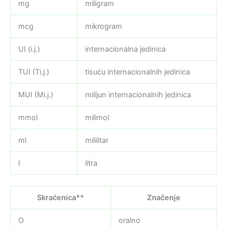
mg
miligram
mcg
mikrogram
UI (i.j.)
internacionalna jedinica
TUI (Ti.j.)
tisuću internacionalnih jedinica
MUI (Mi.j.)
milijun internacionalnih jedinica
mmol
milimol
ml
mililitar
l
litra
Skraćenica**
Značenje
O
oralno