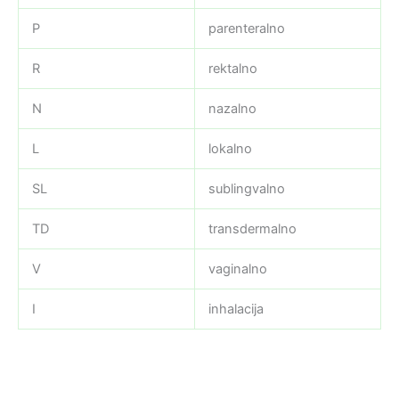
P
parenteralno
R
rektalno
N
nazalno
L
lokalno
SL
sublingvalno
TD
transdermalno
V
vaginalno
I
inhalacija