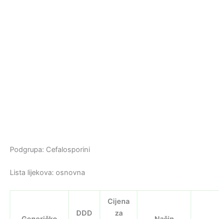
Podgrupa: Cefalosporini
Lista lijekova: osnovna
Cijena
DDD
za
Generičko
Način