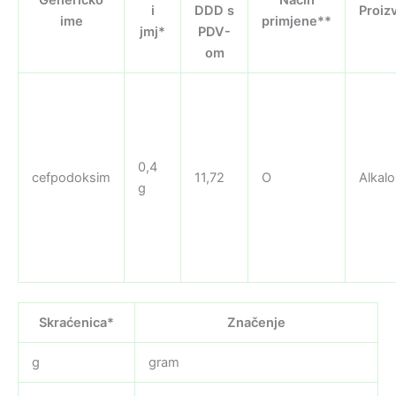
i
DDD s
Proiz
ime
primjene**
jmj*
PDV-
om
0,4
cefpodoksim
11,72
O
Alkalo
g
Skraćenica*
Značenje
g
gram