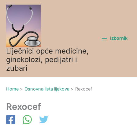
Skip
to
content
Izbornik
Liječnici opće medicine,
ginekolozi, pedijatri i
zubari
Home
Osnovna lista lijekova
Rexocef
Rexocef