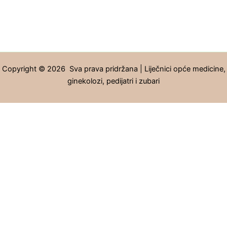
Copyright © 2026 Sva prava pridržana | Liječnici opće medicine,
ginekolozi, pedijatri i zubari