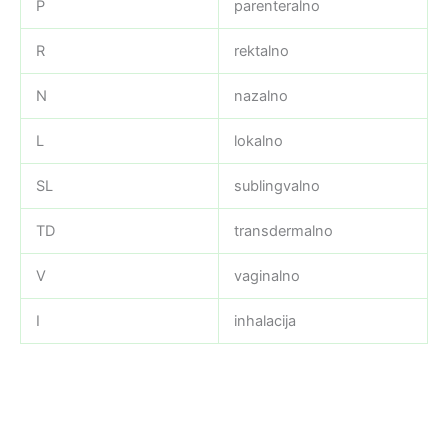
P
parenteralno
R
rektalno
N
nazalno
L
lokalno
SL
sublingvalno
TD
transdermalno
V
vaginalno
I
inhalacija