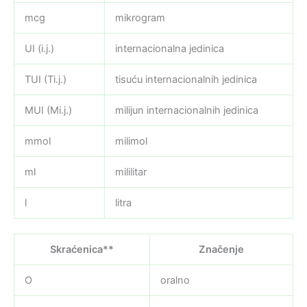
mcg
mikrogram
UI (i.j.)
internacionalna jedinica
TUI (Ti.j.)
tisuću internacionalnih jedinica
MUI (Mi.j.)
milijun internacionalnih jedinica
mmol
milimol
ml
mililitar
l
litra
Skraćenica**
Značenje
O
oralno