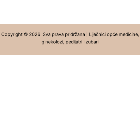
Copyright © 2026 Sva prava pridržana | Liječnici opće medicine,
ginekolozi, pedijatri i zubari