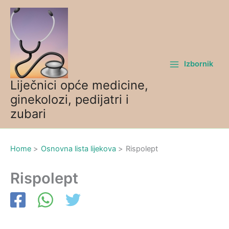
Skip
to
content
Izbornik
Liječnici opće medicine,
ginekolozi, pedijatri i
zubari
Home
Osnovna lista lijekova
Rispolept
Rispolept