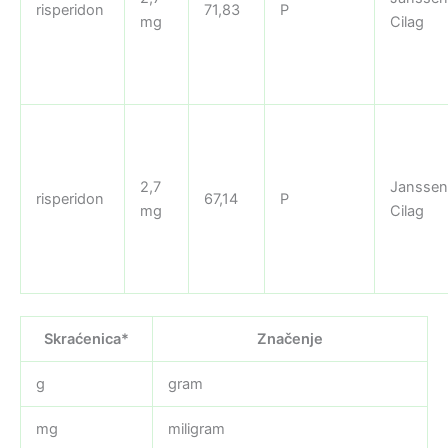
risperidon
71,83
P
mg
Cilag
2,7
Janssen
risperidon
67,14
P
mg
Cilag
Skraćenica*
Značenje
g
gram
mg
miligram