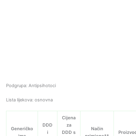
Podgrupa: Antipsihotoci
Lista lijekova: osnovna
Cijena
DDD
za
Generičko
Način
i
DDD s
Proizvo
ime
primjene**