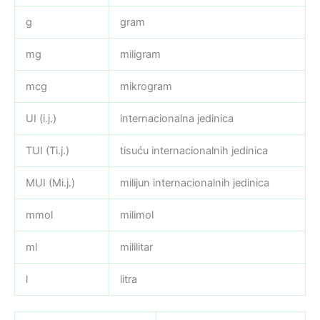
g
gram
mg
miligram
mcg
mikrogram
UI (i.j.)
internacionalna jedinica
TUI (Ti.j.)
tisuću internacionalnih jedinica
MUI (Mi.j.)
milijun internacionalnih jedinica
mmol
milimol
ml
mililitar
l
litra