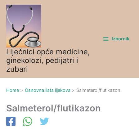
Skip
to
content
Izbornik
Liječnici opće medicine,
ginekolozi, pedijatri i
zubari
Home
Osnovna lista lijekova
Salmeterol/flutikazon
Salmeterol/flutikazon