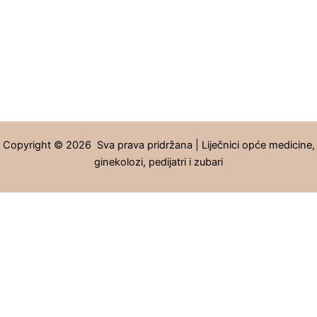
Copyright © 2026 Sva prava pridržana | Liječnici opće medicine,
ginekolozi, pedijatri i zubari