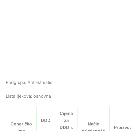
Podgrupa: Antiastmatici
Lista lijekova: osnovna
Cijena
DDD
za
Generičko
Način
i
DDD s
Proizvo
ime
primjene**