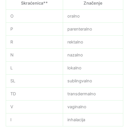
Skraćenica**
Značenje
O
oralno
P
parenteralno
R
rektalno
N
nazalno
L
lokalno
SL
sublingvalno
TD
transdermalno
V
vaginalno
I
inhalacija