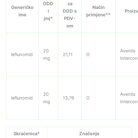
DDD
za
Generičko
Način
i
DDD s
Proiz
ime
primjene**
jmj*
PDV-
om
20
Aventis
leflunomid
21,11
O
mg
Intercon
20
Aventis
leflunomid
13,76
O
mg
Intercon
Skraćenica*
Značenje