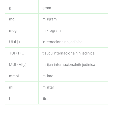
g
gram
mg
miligram
mcg
mikrogram
UI (i.j.)
internacionalna jedinica
TUI (Ti.j.)
tisuću internacionalnih jedinica
MUI (Mi.j.)
milijun internacionalnih jedinica
mmol
milimol
ml
mililitar
l
litra