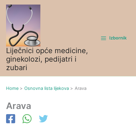
Skip
to
content
Izbornik
Liječnici opće medicine,
ginekolozi, pedijatri i
zubari
Home
Osnovna lista lijekova
Arava
Arava