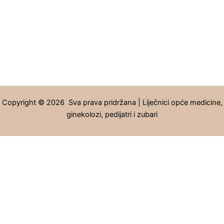
Copyright © 2026 Sva prava pridržana | Liječnici opće medicine,
ginekolozi, pedijatri i zubari