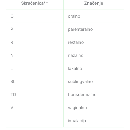
Skraćenica**
Značenje
O
oralno
P
parenteralno
R
rektalno
N
nazalno
L
lokalno
SL
sublingvalno
TD
transdermalno
V
vaginalno
I
inhalacija