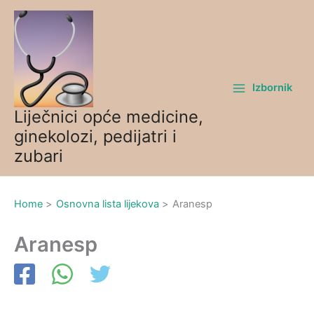
Skip
to
content
Izbornik
Liječnici opće medicine,
ginekolozi, pedijatri i
zubari
Home
Osnovna lista lijekova
Aranesp
Aranesp