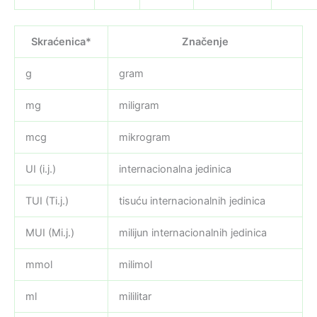
Skraćenica*
Značenje
g
gram
mg
miligram
mcg
mikrogram
UI (i.j.)
internacionalna jedinica
TUI (Ti.j.)
tisuću internacionalnih jedinica
MUI (Mi.j.)
milijun internacionalnih jedinica
mmol
milimol
ml
mililitar