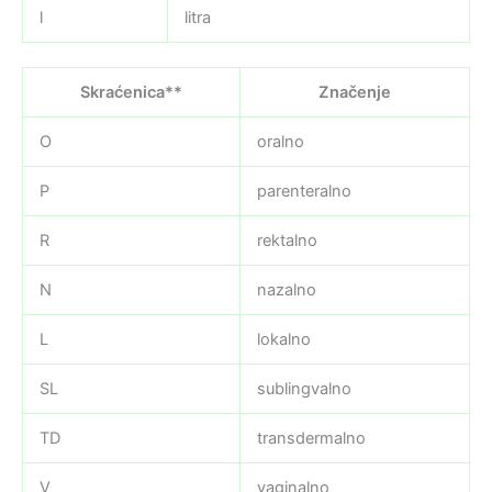
l
litra
Skraćenica**
Značenje
O
oralno
P
parenteralno
R
rektalno
N
nazalno
L
lokalno
SL
sublingvalno
TD
transdermalno
V
vaginalno