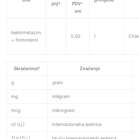
jmj*
PDV-
om
beklometazon
0,00
I
Chie
+ formoterol
Skraćenica*
Značenje
g
gram
mg
miligram
mcg
mikrogram
UI (i.j.)
internacionalna jedinica
TUI (Ti.j.)
tisuću internacionalnih jedinica