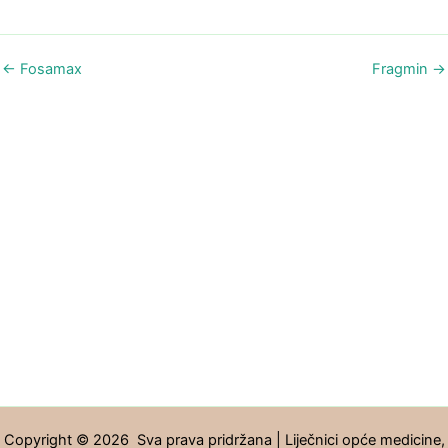
←
Fosamax
Fragmin
→
Copyright © 2026 Sva prava pridržana | Liječnici opće medicine,