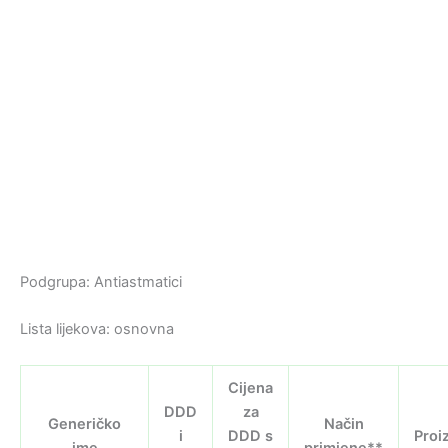
Podgrupa: Antiastmatici
Lista lijekova: osnovna
Cijena
DDD
za
Generičko
Način
i
DDD s
Proi
ime
primjene**