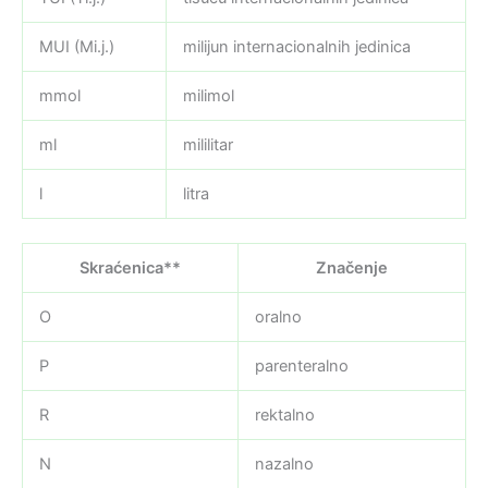
MUI (Mi.j.)
milijun internacionalnih jedinica
mmol
milimol
ml
mililitar
l
litra
Skraćenica**
Značenje
O
oralno
P
parenteralno
R
rektalno
N
nazalno