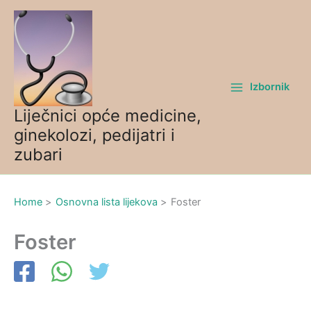
Skip
to
content
Izbornik
Liječnici opće medicine,
ginekolozi, pedijatri i
zubari
Home
Osnovna lista lijekova
Foster
Foster