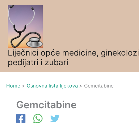
Skip
to
content
Liječnici opće medicine, ginekolozi
pedijatri i zubari
Home
Osnovna lista lijekova
Gemcitabine
Gemcitabine