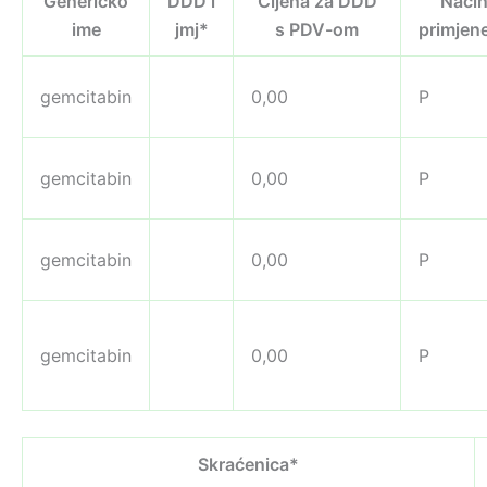
Generičko
DDD i
Cijena za DDD
Nači
ime
jmj*
s PDV-om
primjen
gemcitabin
0,00
P
gemcitabin
0,00
P
gemcitabin
0,00
P
gemcitabin
0,00
P
Skraćenica*