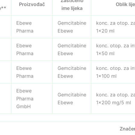
n
Zaštićeno
Proizvođač
Oblik lij
e**
ime lijeka
Ebewe
Gemcitabine
konc. za otop. za
Pharma
Ebewe
1×20 ml
Ebewe
Gemcitabine
konc. otop. za inf
Pharma
Ebewe
1×50 ml
Ebewe
Gemcitabine
konc. otop. za inf
Pharma
Ebewe
1×100 ml
Ebewe
Gemcitabine
konc. za otop. za
Pharma
Ebewe
1×200 mg/5 ml
GmbH
Znače