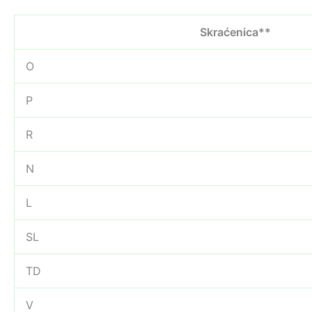
Skraćenica**
O
P
R
N
L
SL
TD
V