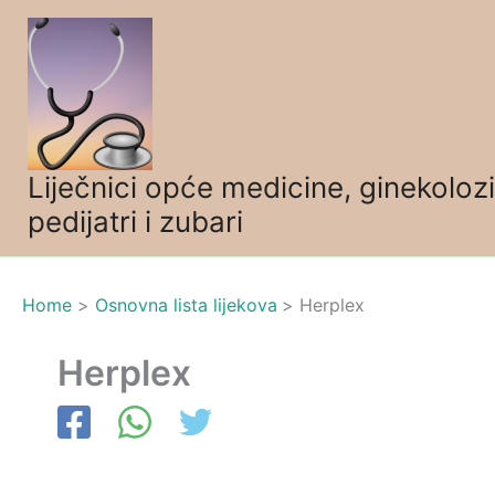
Skip
to
content
Liječnici opće medicine, ginekolozi
pedijatri i zubari
Home
Osnovna lista lijekova
Herplex
Herplex