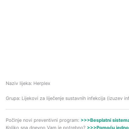
Naziv lijeka: Herplex
Grupa: Lijekovi za liječenje sustavnih infekcija (izuzev i
Počinje novi preventivni program:
>>>Besplatni sistemat
Koliko sna dnevno Vam je potrebno?
>>>Pomoću jednost