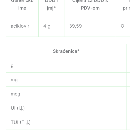
Generičko
DDD i
Cijena za DDD s
ime
jmj*
PDV-om
pr
aciklovir
4 g
39,59
O
Skraćenica*
g
mg
mcg
UI (i.j.)
TUI (Ti.j.)