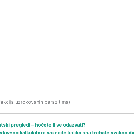
nfekcija uzrokovanih parazitima)
ski pregledi – hoćete li se odazvati?
avnog kalkulatora saznajte koliko sna trebate svakog d