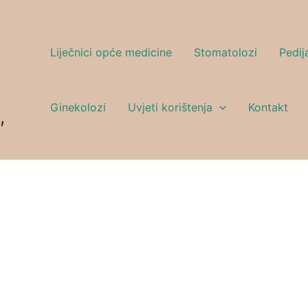
Liječnici opće medicine
Stomatolozi
Pedija
Ginekolozi
Uvjeti korištenja
Kontakt
,