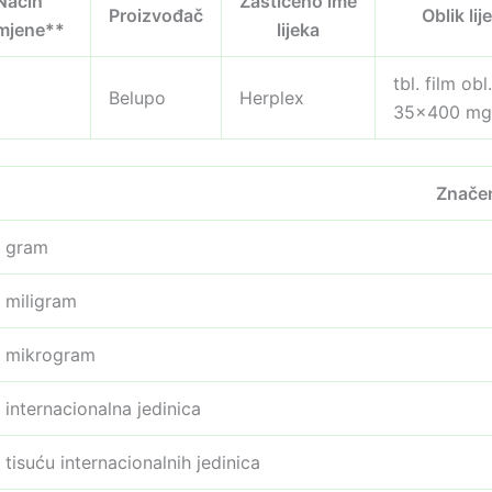
Način
Zaštićeno ime
Proizvođač
Oblik lij
imjene**
lijeka
tbl. film obl.
Belupo
Herplex
35×400 mg
Znače
gram
miligram
mikrogram
internacionalna jedinica
tisuću internacionalnih jedinica