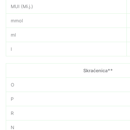
MUI (Mi.j.)
mmol
ml
l
Skraćenica**
O
P
R
N