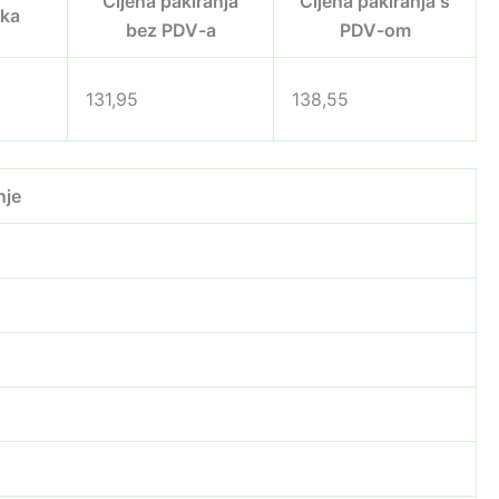
Cijena pakiranja
Cijena pakiranja s
eka
bez PDV-a
PDV-om
131,95
138,55
nje