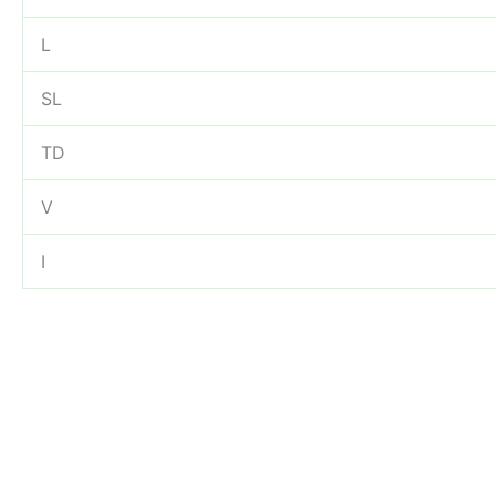
L
SL
TD
V
I