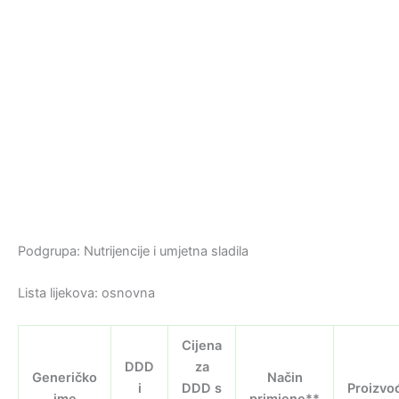
Podgrupa: Nutrijencije i umjetna sladila
Lista lijekova: osnovna
Cijena
DDD
za
Generičko
Način
i
DDD s
Proizvo
ime
primjene**