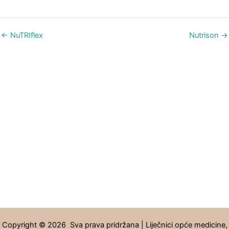
←
NuTRIflex
Nutrison
→
Copyright © 2026 Sva prava pridržana | Liječnici opće medicine,