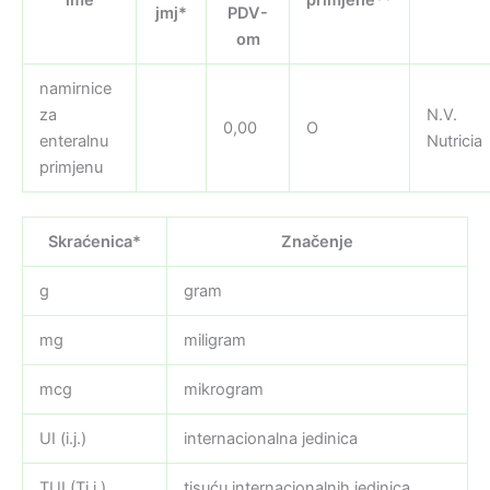
jmj*
PDV-
om
namirnice
za
N.V.
0,00
O
enteralnu
Nutricia
primjenu
Skraćenica*
Značenje
g
gram
mg
miligram
mcg
mikrogram
UI (i.j.)
internacionalna jedinica
TUI (Ti.j.)
tisuću internacionalnih jedinica