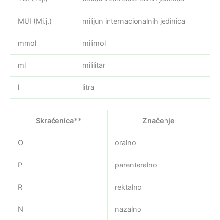
MUI (Mi.j.)
milijun internacionalnih jedinica
mmol
milimol
ml
mililitar
l
litra
Skraćenica**
Značenje
O
oralno
P
parenteralno
R
rektalno
N
nazalno