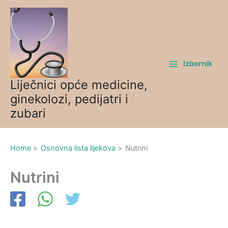
Skip
to
content
Izbornik
Liječnici opće medicine,
ginekolozi, pedijatri i
zubari
Home
Osnovna lista lijekova
Nutrini
Nutrini