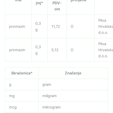
jmj*
PDV-
om
Pliva
0,3
promazin
11,72
O
Hrvatsk
g
d.o.o.
Pliva
0,3
promazin
5,12
O
Hrvatsk
g
d.o.o.
Skraćenica*
Značenje
g
gram
mg
miligram
mcg
mikrogram