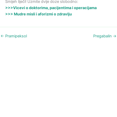
Smijeh liječi! Uzmite dvije doze slobodno:
>>>Vicevi o doktorima, pacijentima i operacijama
>>> Mudre misli i aforizmi o zdravlju
←
Pramipeksol
Pregabalin
→