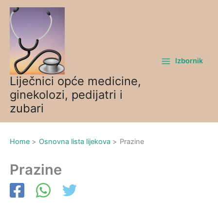
Skip
to
content
Izbornik
Liječnici opće medicine,
ginekolozi, pedijatri i
zubari
Home
Osnovna lista lijekova
Prazine
Prazine