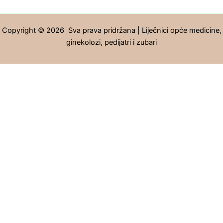
Copyright © 2026 Sva prava pridržana | Liječnici opće medicine,
ginekolozi, pedijatri i zubari