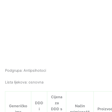
Podgrupa: Antipsihotoci
Lista lijekova: osnovna
Cijena
DDD
za
Generičko
Način
i
DDD s
Proizvo
ime
primjene**