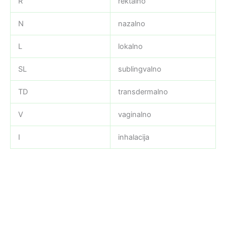
R
rektalno
N
nazalno
L
lokalno
SL
sublingvalno
TD
transdermalno
V
vaginalno
I
inhalacija