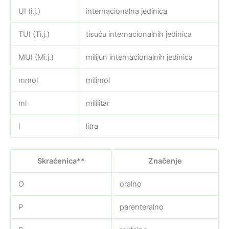
UI (i.j.)
internacionalna jedinica
TUI (Ti.j.)
tisuću internacionalnih jedinica
MUI (Mi.j.)
milijun internacionalnih jedinica
mmol
milimol
ml
mililitar
l
litra
Skraćenica**
Značenje
O
oralno
P
parenteralno